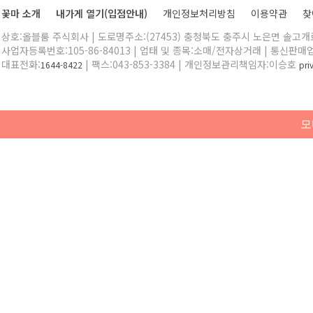
꽃마 소개
내가게 열기(입점안내)
개인정보처리방침
이용약관
찾
상호:올블룸 주식회사 | 도로명주소:(27453) 충청북도 충주시 노은면 솔고개로 
사업자등록번호:105-86-84013 | 업태 및 종목:소매/전자상거래 | 통신판매
대표전화:
| 팩스:043-853-3384 | 개인정보관리책임자:이승호
1644-8422
pr
모