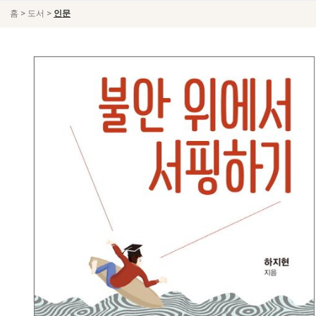
>
>
홈
도서
인문