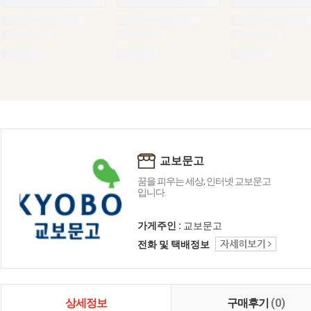
교보문고
꿈을 피우는 세상, 인터넷 교보문고
입니다.
가게주인 :
교보문고
전화 및 택배정보
상세정보
구매후기
(0)