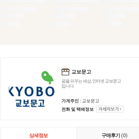
교보문고
꿈을 피우는 세상, 인터넷 교보문고
입니다.
가게주인 :
교보문고
전화 및 택배정보
상세정보
구매후기
(0)