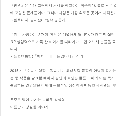
『안녕』은 미래 그림책의 서사를 예고하는 작품이다. 홀로 남은 소
에 고립된 존재들이다. 그러나 사랑은 가장 외로운 곳에서 시작된다
그림책이다. 김지은(그림책 평론가)  

우리는 사랑하는 존재와 한 번은 이별하게 됩니다. 개와 함께 살던
요? 상상력으로 가득 찬 이야기를 따라가다 보면 어느새 눈물을 
니다. 

서늘한여름밤(『어차피 내 마음입니다』 작가) 

2015년 『수박 수영장』을 펴내며 혜성처럼 등장한 안녕달 작가
는 등 작품을 발표할 때마다 평단의 호평은 물론 아이와 어른 독자
손꼽히는 안녕달은 이번에 독보적인 상상력과 따뜻한 세계관을 바탕으로
우주로 뻗어 나가는 놀라운 상상력 

아름답고 강렬한 이야기  
