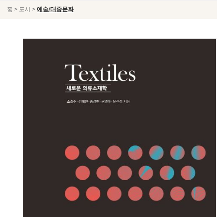
>
>
홈
도서
예술/대중문화