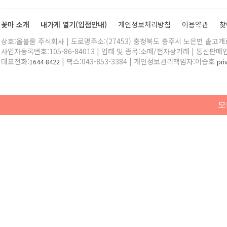
꽃마 소개
내가게 열기(입점안내)
개인정보처리방침
이용약관
찾
상호:올블룸 주식회사 | 도로명주소:(27453) 충청북도 충주시 노은면 솔고개로 
사업자등록번호:105-86-84013 | 업태 및 종목:소매/전자상거래 | 통신판매
대표전화:
| 팩스:043-853-3384 | 개인정보관리책임자:이승호
1644-8422
pr
모