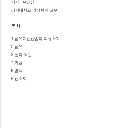
저자 : 유신정

경희대학교 의상학과 교수
목차
1 섬유패션산업과 의류소재

2 섬유

3 실과 직물

4 가공

5 염색

6 신소재