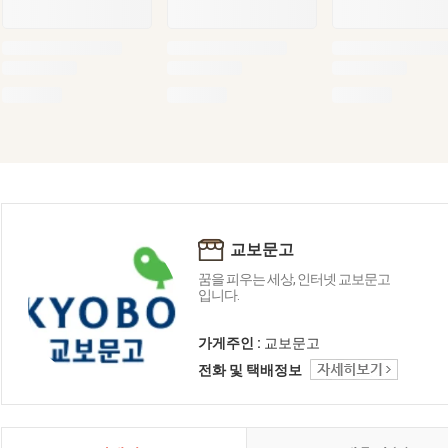
교보문고
꿈을 피우는 세상, 인터넷 교보문고
입니다.
가게주인 :
교보문고
전화 및 택배정보