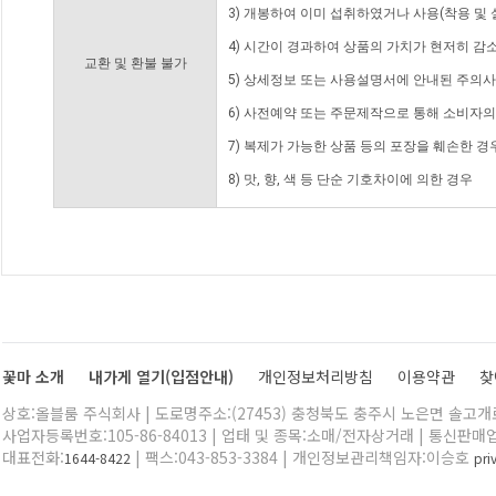
3) 개봉하여 이미 섭취하였거나 사용(착용 및 
4) 시간이 경과하여 상품의 가치가 현저히 감
교환 및 환불 불가
5) 상세정보 또는 사용설명서에 안내된 주의사
6) 사전예약 또는 주문제작으로 통해 소비자
7) 복제가 가능한 상품 등의 포장을 훼손한 경
8) 맛, 향, 색 등 단순 기호차이에 의한 경우
꽃마 소개
내가게 열기(입점안내)
개인정보처리방침
이용약관
찾
상호:올블룸 주식회사 | 도로명주소:(27453) 충청북도 충주시 노은면 솔고개로 
사업자등록번호:105-86-84013 | 업태 및 종목:소매/전자상거래 | 통신판매
대표전화:
| 팩스:043-853-3384 | 개인정보관리책임자:이승호
1644-8422
pr