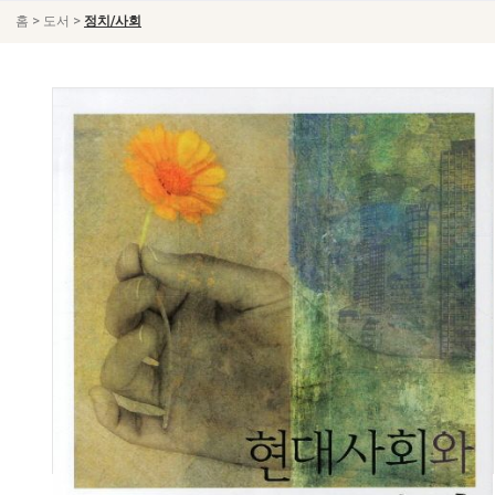
>
>
홈
도서
정치/사회