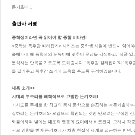
돈키호테 1
출판사 서평
중학생이라면 꼭 읽어야 할 종합 비타민!
<중학생 독후감 따라잡기> 시리즈는 중학생 시절에 반드시 읽어야
술에 대비해 중학생의 눈높이에 맞추어 문장을 각색하고, ‘작품 알고 들
분석하는 안목을 기르도록 도와줍니다. ‘독후감 길라잡이’와 ‘독후
을 길러주고 독후감 쓰기에 도움을 주도록 구성하였습니다.

내용 소개>> 

시대의 부조리를 해학적으로 고발한 돈키호테!
기사도를 주제로 한 최고의 풍자 문학으로 손꼽히는 ≪돈키호테≫는
실하려는 돈키호테와 오감으로 확인되는 것만 믿으려는 우직한 산초
되풀이하며 벌이는 대조적 행동의 묘미에서 비롯된다. 그러나 작중의
서로 영향을 받아 돈키호테가 차츰 현실적 세계로 접근하는 반면, 