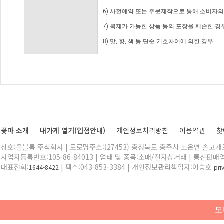
6) 사전예약 또는 주문제작으로 통해 소비자
7) 복제가 가능한 상품 등의 포장을 훼손한 경
8) 맛, 향, 색 등 단순 기호차이에 의한 경우
꽃마 소개
내가게 열기(입점안내)
개인정보처리방침
이용약관
찾
상호:올블룸 주식회사 | 도로명주소:(27453) 충청북도 충주시 노은면 솔고개로 
사업자등록번호:105-86-84013 | 업태 및 종목:소매/전자상거래 | 통신판매
대표전화:
| 팩스:043-853-3384 | 개인정보관리책임자:이승호
1644-8422
pr
모