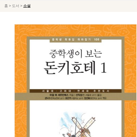
>
>
홈
도서
소설