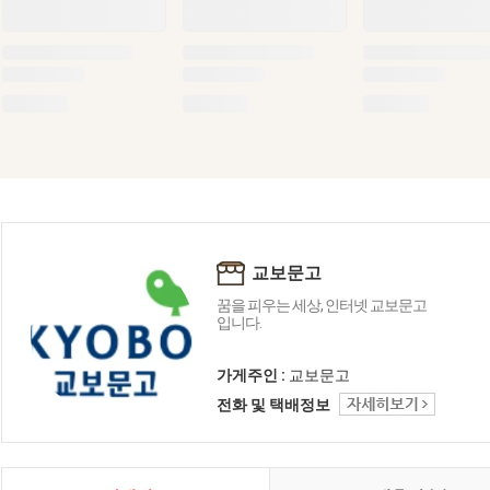
교보문고
꿈을 피우는 세상, 인터넷 교보문고
입니다.
가게주인 :
교보문고
전화 및 택배정보