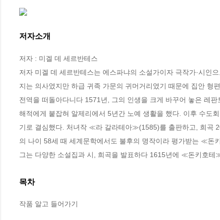
저자소개
저자 : 미겔 데 세르반테스

저자 미겔 데 세르반테스는 에스파냐의 소설가이자 극작가·시인으로,
지는 의사였지만 하급 귀족 가문의 귀머거리였기 때문에 집안 형편은
전역을 떠돌아다니다 1571년, 그의 인생을 크게 바꾸어 놓은 레판
해적에게 붙잡혀 알제리에서 5년간 노예 생활을 했다. 이후 수도회
기로 결심했다. 처녀작 ≪라 갈라테아≫(1585)를 출판하고, 희곡 
의 나이 58세 때 세계문학에서도 불후의 명작이라 평가받는 ≪돈키호
그는 다양한 소설집과 시, 희곡을 발표하다 1615년에 ≪돈키호테≫
목차
작품 알고 들어가기
