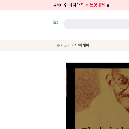
삼복더위 마지막
말복 보양대전
🔥
>
>
홈
도서
시/에세이