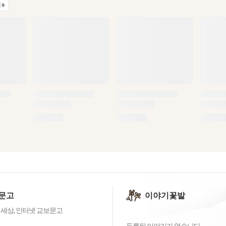
+
문고
이야기꽃밭
 세상, 인터넷 교보문고