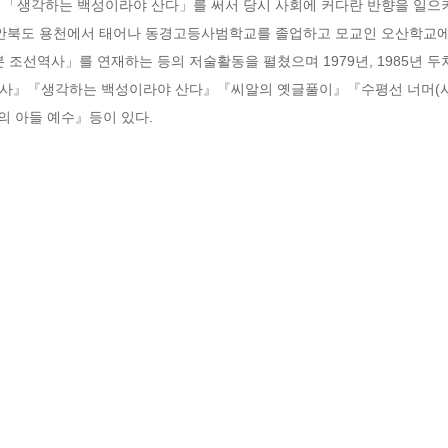
에 「생각하는 백성이라야 산다」를 써서 당시 사회에 커다란 반향을 일으
평안북도 용천에서 태어나 동경고등사범학교를 졸업하고 모교인 오산학교
본 조선역사」를 연재하는 등의 저술활동을 펼쳤으며 1979년, 1985년 
역사』『생각하는 백성이라야 산다』『씨알의 옛글풀이』『수평선 너머(시
 아들 예수』등이 있다.