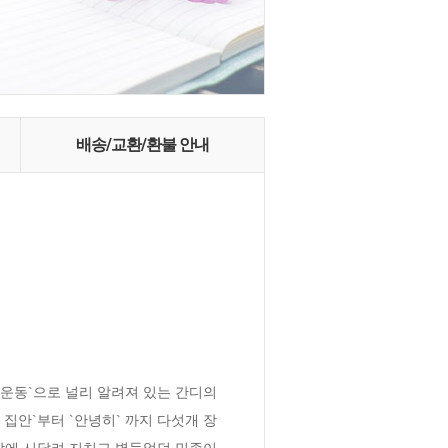
배송/교환/환불 안내
운동`으로 널리 알려져 있는 간디의 
집안`부터 `안녕히` 까지 다섯개 장
박에 시달려 지치고 병들었던 민족이 