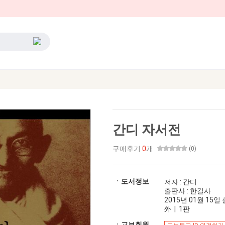
간디 자서전
구매후기
0
개
(0)
ㆍ도서정보
저자 : 간디
출판사 : 한길사
2015년 01월 15일 출
外 | 1판
ㆍ교보회원