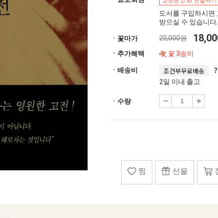
교보문고 ID 연결하기
도서를 구입하시면 
받으실 수 있습니다.
18,0
20,000원
ㆍ꽃마가
ㆍ추가혜택
꽃 3송이
ㆍ배송비
조건부무료배송
2일 이내 출고
ㆍ수량
찜
선물