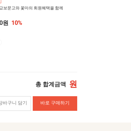
교보문고와 꽃마의 회원혜택을 함께
00원
10%
원
총 합계금액
장바구니 담기
바로 구매하기