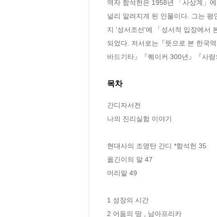
역자 함석헌은 1958년 「사상계」
널리 알려지게 된 인물이다. 그는 
지 '성서조선'에 「성서적 입장에서 
되었다. 저서로는『뜻으로 본 한국
바드기타』『퀘이커 300년』『사람의
목차
간디자서전

나의 진리실험 이야기

현대사의 조명탄 간디 *함석헌 35

옮긴이의 말 47

머리말 49

1 성장의 시간

2 어둠의 땅 , 남아프리카
