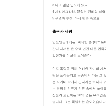
3 나의 일은 인도에 있다

4 사티아그라하, 끝없는 진리의 실험

5 구원과 투쟁, 다시 민중 속으로
출판사 서평
인도인들에게는 `위대한 혼`(마하트마
간디 자서전 은 수백 년간 다른 민족
컸던가를 여실히 보여준다.

인도 독립을 위해 헌신한 간디의 자서
탄을 쏘아올리고 공중에서 타는 그 
는 자기네 속에서 간디라는 하나의 위
는 분명히 인류가 인류 속에서 쏘아
짓눌려 고민하는 20억 넘는 유색인종
습니다. 그는 폭발하는 혼이었습니다.