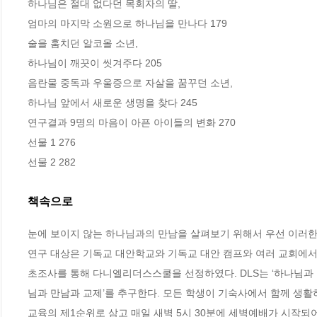
하나님은 절대 없다던 목회자의 딸,

엄마의 마지막 소원으로 하나님을 만나다 179

술을 훔치던 알코올 소년,

하나님이 깨끗이 씻겨주다 205

음란물 중독과 우울증으로 자살을 꿈꾸던 소년,

하나님 앞에서 새로운 생명을 찾다 245

연구결과 9명의 마음이 아픈 아이들의 변화 270

선물 1 276

선물 2 282
책속으로
눈에 보이지 않는 하나님과의 만남을 살펴보기 위해서 우선 이러한
연구 대상은 기독교 대안학교와 기독교 대안 캠프와 여러 교회에서
초조사를 통해 다니엘리더스스쿨을 선정하였다. DLS는 ‘하나님과 
님과 만남과 교제’를 추구한다. 모든 학생이 기숙사에서 함께 생활
교육의 제1순위로 삼고 매일 새벽 5시 30분에 세벽예배가 시작되어