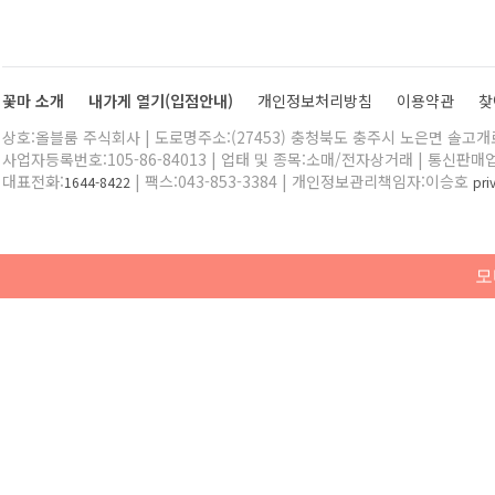
꽃마 소개
내가게 열기(입점안내)
개인정보처리방침
이용약관
찾
상호:올블룸 주식회사 | 도로명주소:(27453) 충청북도 충주시 노은면 솔고개로 
사업자등록번호:105-86-84013 | 업태 및 종목:소매/전자상거래 | 통신판매
대표전화:
| 팩스:043-853-3384 | 개인정보관리책임자:이승호
1644-8422
pr
모