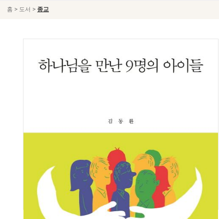
>
>
홈
도서
종교