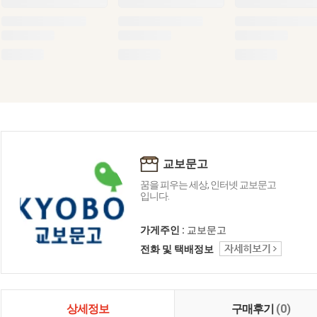
교보문고
꿈을 피우는 세상, 인터넷 교보문고
입니다.
가게주인 :
교보문고
전화 및 택배정보
상세정보
구매후기
(0)