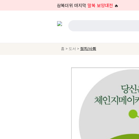
삼복더위 마지막
말복 보양대전
🔥
>
>
홈
도서
정치/사회