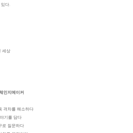
 있다.
 세상

 체인지메이커
육 격차를 해소하다

이야기를 담다

꾸로 질문하다
