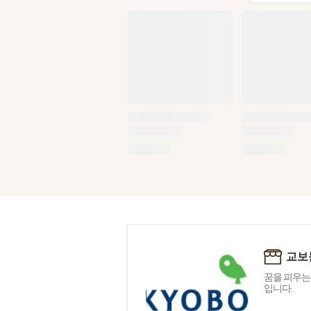
교보
꿈을 피우는
입니다.