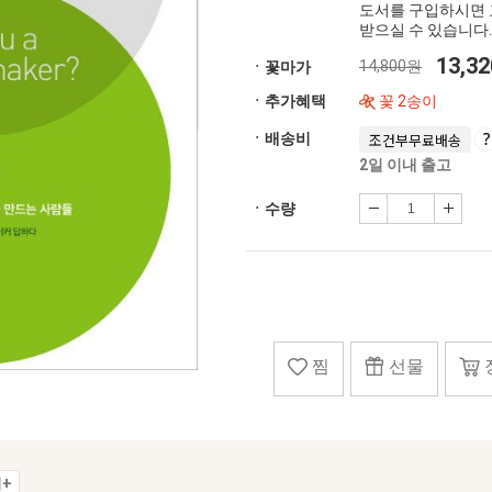
도서를 구입하시면 
받으실 수 있습니다.
13,3
14,800원
ㆍ꽃마가
ㆍ추가혜택
꽃 2송이
ㆍ배송비
조건부무료배송
2일 이내 출고
ㆍ수량
찜
선물
+