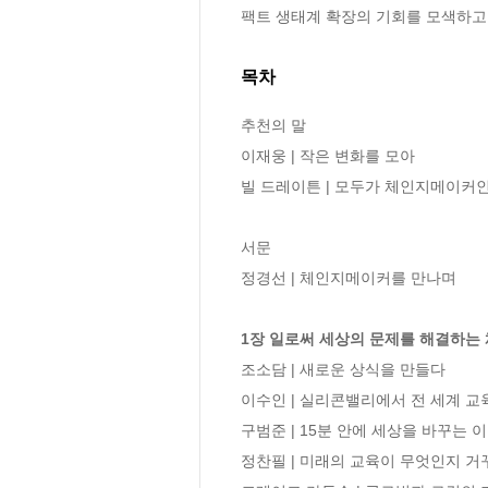
팩트 생태계 확장의 기회를 모색하고
목차
추천의 말 

이재웅 | 작은 변화를 모아

빌 드레이튼 | 모두가 체인지메이커인
서문

정경선 | 체인지메이커를 만나며

1장 일로써 세상의 문제를 해결하는
조소담 | 새로운 상식을 만들다

이수인 | 실리콘밸리에서 전 세계 교
구범준 | 15분 안에 세상을 바꾸는 
정찬필 | 미래의 교육이 무엇인지 거