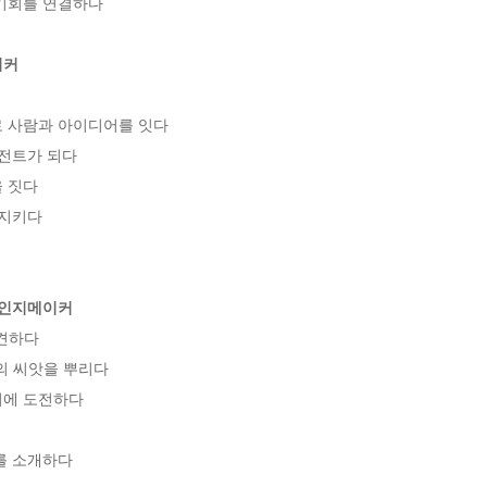
기회를 연결하다

이커
 사람과 아이디어를 잇다

전트가 되다

 짓다

지키다

체인지메이커
견하다

의 씨앗을 뿌리다

에 도전하다

를 소개하다
