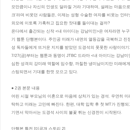
모만큼이나 자신의 인생도 달라질 거라 기대하며, 설레는 마음으로 
크’라며 비웃던 사람들은, 이제는 성형 수술한 여자를 비웃는 인터넷
외모에 이토록 가혹하고 집요한 잣대를 들이대는 걸까? 

온다에서 출간되는 신작 <내 아이디는 강남미인>은 여자라면 누구나
기 웹툰 단행본이다. 주인공 미래가 내면의 열등감을 극복하고 진정
성 독자들에게 뜨거운 지지를 받았던 도경석의 풋풋한 사랑이야기가 
7/27(금)부터는 웹툰과 동명이 JTBC 드라마 <내 아이디는 강
심한 성격의 강미래 역할에 임수향, 까칠한 냉미남이지만 미래에게
스팅되면서 기대를 한껏 모으고 있다. 

● 2권 본문 내용 

어린 시절 부모님의 이혼으로 마음에 상처가 있는 경석. 우연히 미
탁하고 미래는 고민에 빠진다. 한편, 대학 입학 후 첫 MT가 진
기면서 막아서는 도경석 사이의 불꽃 튀는 신경전이 시작된다.

단행본 특전 [미공개 스토리 2]
