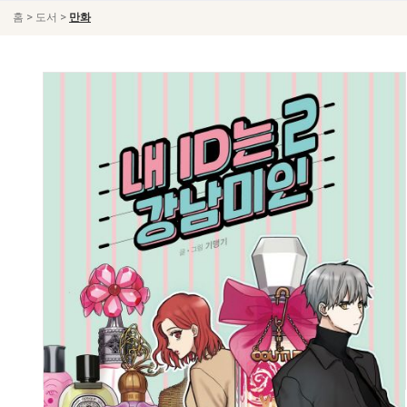
>
>
홈
도서
만화