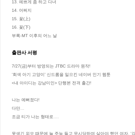
13. 예쁘게 좀 하고 다녀

14. 어쩌지

15. 꽃(上)

16. 꽃(下)

부록-MT 이후의 어느 날
출판사 서평
7/27(금)부터 방영되는 JTBC 드라마 원작!

‘회색 아기 고양이’ 신드롬을 일으킨 네이버 인기 웹툰 

<내 아이디는 강남미인> 단행본 전격 출간!

나는 예뻐졌다!

다만…

조금 티가 나는 형태로….

못생긴 외모 때문에 늘 주눅 들고 무시당하며 살아야 했던 여자, ‘