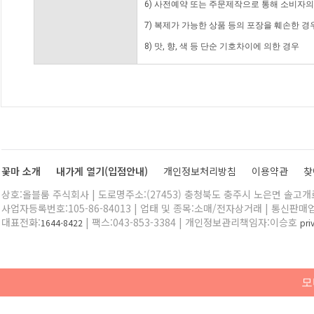
6) 사전예약 또는 주문제작으로 통해 소비자
7) 복제가 가능한 상품 등의 포장을 훼손한 경
8) 맛, 향, 색 등 단순 기호차이에 의한 경우
꽃마 소개
내가게 열기(입점안내)
개인정보처리방침
이용약관
찾
상호:올블룸 주식회사 | 도로명주소:(27453) 충청북도 충주시 노은면 솔고개로 
사업자등록번호:105-86-84013 | 업태 및 종목:소매/전자상거래 | 통신판매
대표전화:
| 팩스:043-853-3384 | 개인정보관리책임자:이승호
1644-8422
pr
모