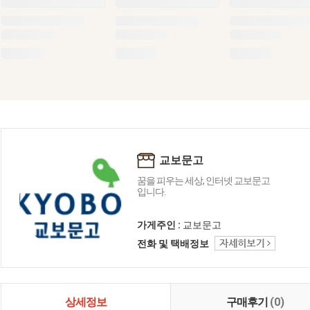
교보문고
꿈을 피우는 세상, 인터넷 교보문고
입니다.
가게주인 :
교보문고
전화 및 택배정보
상세정보
구매후기
(0)