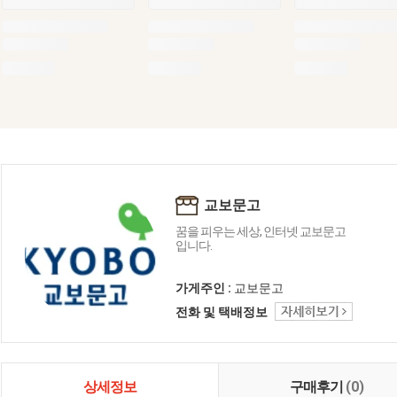
교보문고
꿈을 피우는 세상, 인터넷 교보문고
입니다.
가게주인 :
교보문고
전화 및 택배정보
상세정보
구매후기
(0)