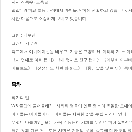
저자 신동수 (도움글)

밀알두레학교 초등 과정에서 아이들과 함께 생활하고 있습니다. 세
사한 마음으로 소중하게 보내고 있습니다.

그림 : 김무연

그린이 김무연

학교에서 애니메이션을 배우고, 지금은 고양이 네 마리와 개 두 마
《내 멋대로 아빠 뽑기》《내 멋대로 친구 뽑기》 《어부바 어부
이트보드》 《선생님도 한번 봐 봐요》 《황금알을 낳는 새》 등이
목차
작가의 말

WB 클럽에 들어올래? _ 사회적 평등이 인류 행복의 유일한 토대이
아이들은 아이들이다 _ 아이들은 행복한 삶을 누릴 자격이 있다

무엇이 다를까? _ 모든 사람은 동등한 기회를 누리며 함께 살아야 
틀린 것과 다른 것 _ 모든 시민은 언어와 문화, 종교에 대한 권리를