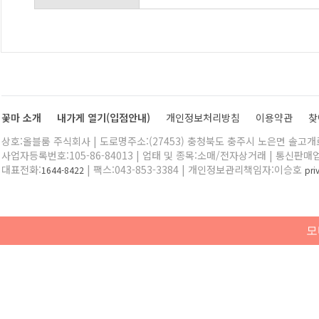
꽃마 소개
내가게 열기(입점안내)
개인정보처리방침
이용약관
찾
상호:올블룸 주식회사 | 도로명주소:(27453) 충청북도 충주시 노은면 솔고개로 
사업자등록번호:105-86-84013 | 업태 및 종목:소매/전자상거래 | 통신판매
대표전화:
| 팩스:043-853-3384 | 개인정보관리책임자:이승호
1644-8422
pr
모