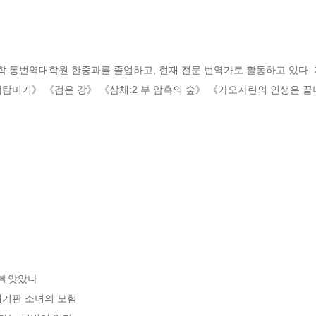
 통번역대학원 한중과를 졸업하고, 현재 전문 번역가로 활동하고 있다. 지
탐미기》 《검은 강》 《삼체:2 부 암흑의 숲》 《가오자린의 인생은 끝
빼앗았나

세기판 소녀의 모험
