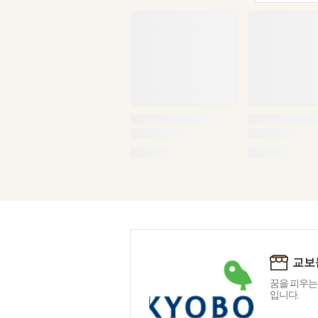
교보
꿈을 피우는
입니다.