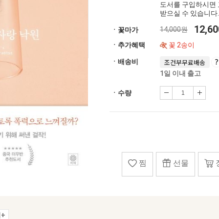
도서를 구입하시면 
받으실 수 있습니다.
12,6
14,000원
ㆍ꽃마가
ㆍ추가혜택
꽃 2송이
ㆍ배송비
조건부무료배송
1일 이내 출고
ㆍ수량
찜
선물
+