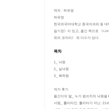
역자 : 허유영

허유영

한국외국어대학교 중국어과와 동 대학
일기장》이 있고, 옮긴 책으로 《나비
위의 코끼리》 외 다수가 있다.
목차
1_ 낙원

2_ 실낙원

3_ 복락원

작가 후기

옮긴이의 말_ 누가 팡쓰치의 낙원을 
서평_ 롤리타인, 롤리타가 아닌: 21