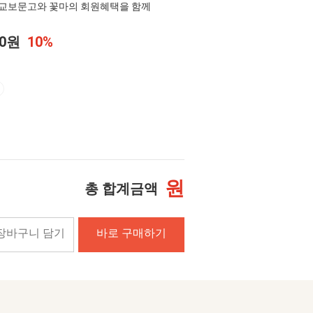
교보문고와 꽃마의 회원혜택을 함께
00원
10%
원
총 합계금액
장바구니 담기
바로 구매하기