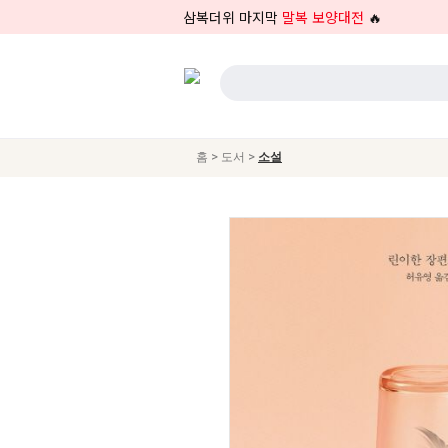
삼복더위 마지막
말복 보양대전
🔥
>
>
홈
도서
소설