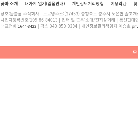
꽃마 소개
내가게 열기(입점안내)
개인정보처리방침
이용약관
찾
상호:올블룸 주식회사 | 도로명주소:(27453) 충청북도 충주시 노은면 솔고개로 
사업자등록번호:105-86-84013 | 업태 및 종목:소매/전자상거래 | 통신판매
대표전화:
| 팩스:043-853-3384 | 개인정보관리책임자:이승호
1644-8422
pr
모