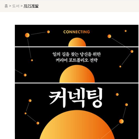
>
>
홈
도서
자기계발