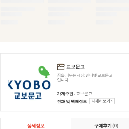
교보문고
꿈을 피우는 세상, 인터넷 교보문고
입니다.
가게주인 :
교보문고
전화 및 택배정보
상세정보
구매후기
(0)