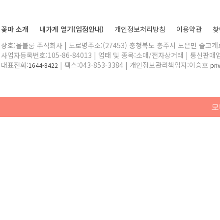
꽃마 소개
내가게 열기(입점안내)
개인정보처리방침
이용약관
찾
상호:올블룸 주식회사 | 도로명주소:(27453) 충청북도 충주시 노은면 솔고개로 
사업자등록번호:105-86-84013 | 업태 및 종목:소매/전자상거래 | 통신판매
대표전화:
| 팩스:043-853-3384 | 개인정보관리책임자:이승호
1644-8422
pr
모