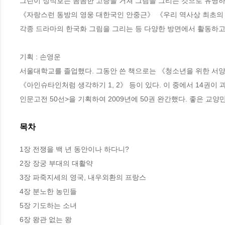
그린이 정석호는 꼼꼼한 고증을 거쳐 그림을 그리는 것으로 유명하다
《자랑스런 동방의 영웅 대한국인 안중근》 《우리 역사상 최초의 여
각종 드라마의 한국화 그림을 그리는 등 다양한 방면에서 활동하고 
기획 : 손영운

서울대학교를 졸업했다. 그동안 쓴 책으로는 《청소년을 위한 서
《아인슈타인처럼 생각하기 1, 2》 등이 있다. 이 중에서 14권이
인문고전 50선>을 기획하여 2009년에 50권 완간했다. 좋은 교양
목차
1장 전쟁을 백 년 동안이나 하다니?

2장 장궁 부대의 대활약

3장 파죽지세의 영국, 내우외환의 프랑스

4장 분노한 농민들

5장 기도하는 소녀

6장 왕관 없는 왕
