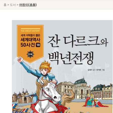
>
>
홈
도서
어린이(초등)