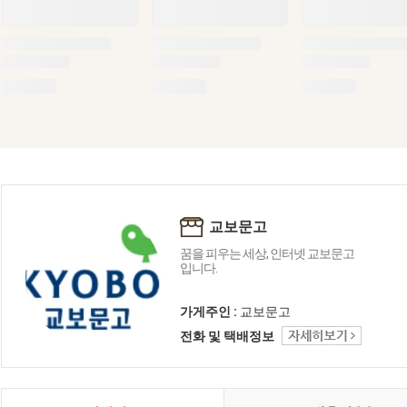
교보문고
꿈을 피우는 세상, 인터넷 교보문고
입니다.
가게주인 :
교보문고
전화 및 택배정보