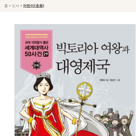
>
>
홈
도서
어린이(초등)