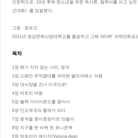
인문학도로, 10년 후에 청소년을 위한 독서론, 철학서를 쓰고 싶은
근대화》를 집필했다.

그림 : 정보근

2011년 청강문화산업대학교를 졸업하고 그해 SICAF 국제만화공
목차
1장 해가 지지 않는 나라, 영국

2장 스페인 무적함대를 격파한 엘리자베스 여왕

3장 대서양을 건너 미국으로!

4장 빅토리 여왕

5장 블랙 다이아몬드를 찾아서

6장 인도제국의 황제가 되다

7장 중국을 종이호랑이로 만들다

8장 지구를 한 바퀴 돈 유니온잭

9장 빅토리아 에이지(Victoria Age)
