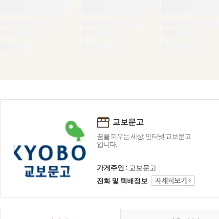
교보문고
꿈을 피우는 세상, 인터넷 교보문고
입니다.
가게주인 :
교보문고
전화 및 택배정보