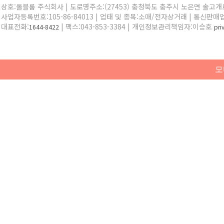
상호:올블룸 주식회사 | 도로명주소:(27453) 충청북도 충주시 노은면 솔고개로 
사업자등록번호:105-86-84013 | 업태 및 종목:소매/전자상거래 | 통신판매
대표전화:
| 팩스:043-853-3384 | 개인정보관리책임자:이승호
1644-8422
pr
모