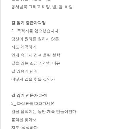
동서남북 그리고 태양, 별, 달, 바람

길 잃기 중급자과정
2_ 목적지를 잃으셨습니다

당신이 원하든 원하지 않든

지도 왜곡하기

안개 속에서 건져 올린 철학

길을 잃는 조금 심각한 이유

길 잃음의 단계

어떻게 길을 찾을 것인가

길 잃기 전문가 과정
3_ 화살표를 따라가세요

길을 움직이는 동안 계속 만들어진다

흠적을 찾아서

지도, 상상하다
