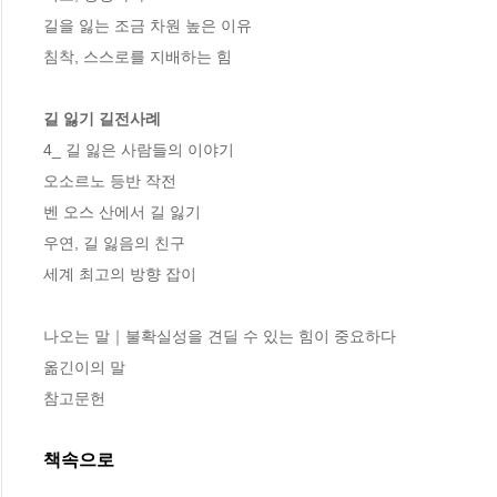
길을 잃는 조금 차원 높은 이유

침착, 스스로를 지배하는 힘

길 잃기 길전사례
4_ 길 잃은 사람들의 이야기

오소르노 등반 작전

벤 오스 산에서 길 잃기

우연, 길 잃음의 친구

세계 최고의 방향 잡이

나오는 말｜불확실성을 견딜 수 있는 힘이 중요하다

옮긴이의 말

참고문헌
책속으로