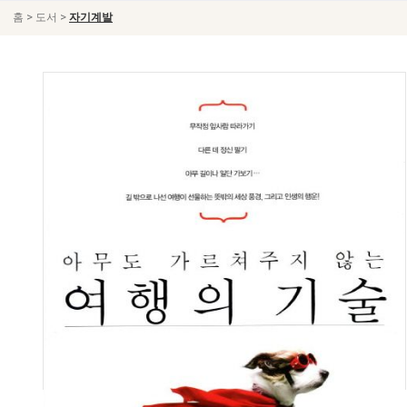
>
>
홈
도서
자기계발