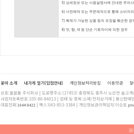
5) 상세정보 또는 사용설명서에 안내된 주의사
6) 사전예약 또는 주문제작으로 통해 소비자
7) 복제가 가능한 상품 등의 포장을 훼손한 경
8) 맛, 향, 색 등 단순 기호차이에 의한 경우
꽃마 소개
내가게 열기(입점안내)
개인정보처리방침
이용약관
찾
상호:올블룸 주식회사 | 도로명주소:(27453) 충청북도 충주시 노은면 솔고개로 
사업자등록번호:105-86-84013 | 업태 및 종목:소매/전자상거래 | 통신판매
대표전화:
| 팩스:043-853-3384 | 개인정보관리책임자:이승호
1644-8422
pr
모