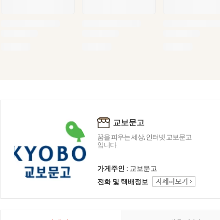
교보문고
꿈을 피우는 세상, 인터넷 교보문고
입니다.
가게주인 :
교보문고
전화 및 택배정보