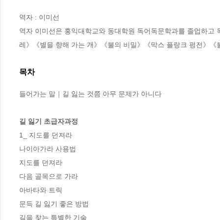
역자 : 이미선

역자 이미선은 홍익대학교와 동대학원 독어독문학과를 졸업하고 독
레》《별을 향해 가는 개》《불의 비밀》《막스 플랑크 평전》《불
목차
들어가는 말｜길 잃는 것쯤 아무 문제가 아니다

길 잃기 초급자과정
1_ 지도를 던져라

나이아가라 사용법

지도를 던져라

다음 골목으로 가라

아바타와 트릭

문득 길 잃기 좋은 방법

길을 찾는 특별한 기술
