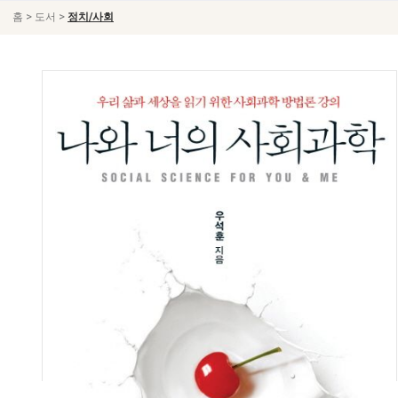
>
>
홈
도서
정치/사회