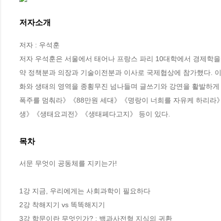
저자소개
저자 : 우석훈

저자 우석훈은 서울에서 태어나 프랑스 파리 10대학에서 경제학을
약 정책분과 의장과 기술이전분과 이사로 국제협상에 참가했다. 이
화와 생태의 영역을 종횡무진 넘나들며 글쓰기와 강연을 활발하게 
폭주를 멈춰라》《88만원 세대》《명랑이 너희를 자유케 하리
생》《생태요괴전》《생태페다고지》 등이 있다.
목차
서문 무엇이 공동체를 지키는가!

1강 지금, 우리에게는 사회과학이 필요하다

2강 착해지기 vs 똑똑해지기

3강 학문이란 무엇인가? : 백과사전형 지식의 귀환
