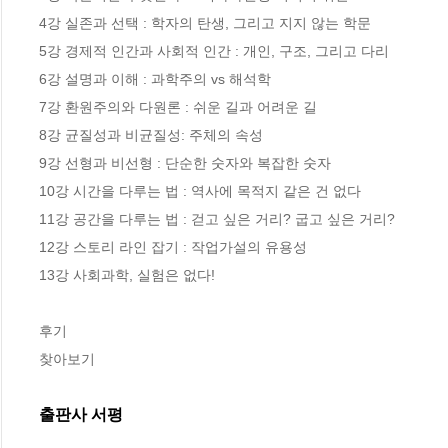
4강 실존과 선택 : 학자의 탄생, 그리고 지지 않는 학문

5강 경제적 인간과 사회적 인간 : 개인, 구조, 그리고 다리

6강 설명과 이해 : 과학주의 vs 해석학

7강 환원주의와 다원론 : 쉬운 길과 어려운 길

8강 균질성과 비균질성: 주체의 속성

9강 선형과 비선형 : 단순한 숫자와 복잡한 숫자

10강 시간을 다루는 법 : 역사에 목적지 같은 건 없다

11강 공간을 다루는 법 : 걷고 싶은 거리? 굽고 싶은 거리?

12강 스토리 라인 잡기 : 작업가설의 유용성

13강 사회과학, 실험은 없다!

후기

찾아보기
출판사 서평