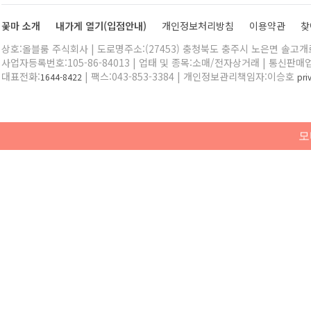
꽃마 소개
내가게 열기(입점안내)
개인정보처리방침
이용약관
찾
상호:올블룸 주식회사 | 도로명주소:(27453) 충청북도 충주시 노은면 솔고개로 
사업자등록번호:105-86-84013 | 업태 및 종목:소매/전자상거래 | 통신판매
대표전화:
| 팩스:043-853-3384 | 개인정보관리책임자:이승호
1644-8422
pr
모