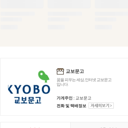
교보문고
꿈을 피우는 세상, 인터넷 교보문고
입니다.
가게주인 :
교보문고
전화 및 택배정보