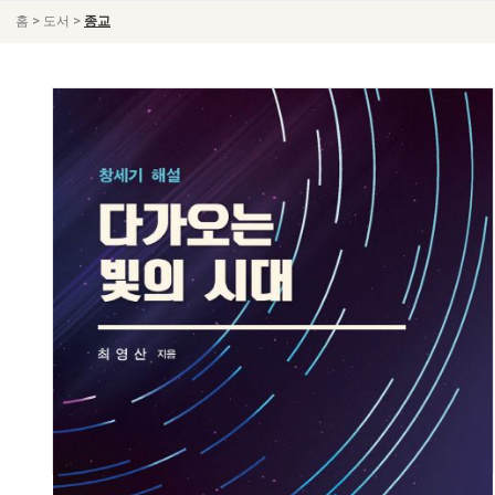
>
>
홈
도서
종교