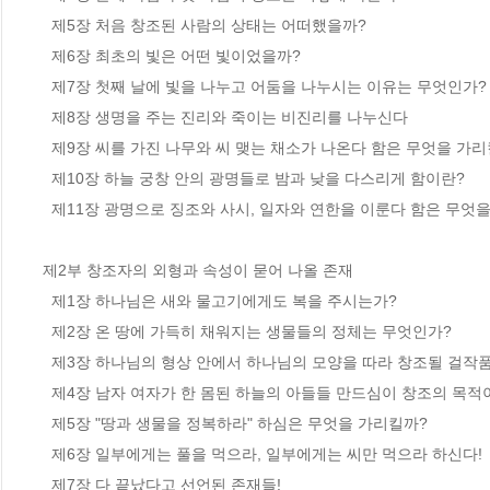
  제5장 처음 창조된 사람의 상태는 어떠했을까?

  제6장 최초의 빛은 어떤 빛이었을까?

  제7장 첫째 날에 빛을 나누고 어둠을 나누시는 이유는 무엇인가?

  제8장 생명을 주는 진리와 죽이는 비진리를 나누신다 

  제9장 씨를 가진 나무와 씨 맺는 채소가 나온다 함은 무엇을 가리킬까?

  제10장 하늘 궁창 안의 광명들로 밤과 낮을 다스리게 함이란?

  제11장 광명으로 징조와 사시, 일자와 연한을 이룬다 함은 무엇을 가리킬까?

제2부 창조자의 외형과 속성이 묻어 나올 존재

  제1장 하나님은 새와 물고기에게도 복을 주시는가?

  제2장 온 땅에 가득히 채워지는 생물들의 정체는 무엇인가?

  제3장 하나님의 형상 안에서 하나님의 모양을 따라 창조될 걸작품  

  제4장 남자 여자가 한 몸된 하늘의 아들들 만드심이 창조의 목적이다

  제5장 "땅과 생물을 정복하라" 하심은 무엇을 가리킬까?

  제6장 일부에게는 풀을 먹으라, 일부에게는 씨만 먹으라 하신다!

  제7장 다 끝났다고 선언된 존재들!
