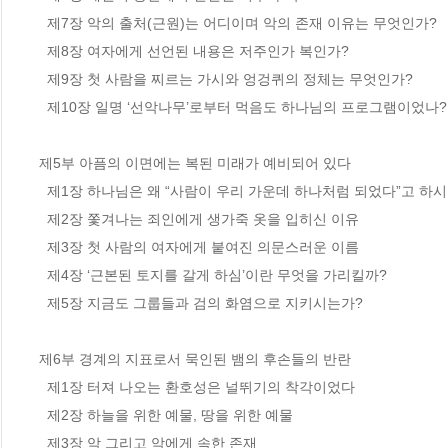
  제7장 악의 출처(근원)는 어디이며 악의 존재 이유는 무엇인가?

  제8장 여자에게 선언된 내용은 저주인가 복인가?

  제9장 첫 사람을 찌르는 가시와 엉겅퀴의 정체는 무엇인가?

  제10장 일명 ‘선악나무’로부터 먹음도 하나님의 프로그램이었나?

제5부 아픔의 이면에는 복된 미래가 예비되어 있다

  제1장 하나님은 왜 “사람이 우리 가운데 하나처럼 되었다”고 하시는가?

  제2장 쫓겨나는 죄인에게 생가죽 옷을 입히신 이유

  제3장 첫 사람의 여자에게 붙여진 의문스러운 이름

  제4장 ‘근본된 토지를 갈게 하심’이란 무엇을 가리킬까?

  제5장 지금도 그룹들과 검의 화염으로 지키시는가?

제6부 경계의 지표로서 묵인된 뱀의 후손들의 반란

  제1장 터져 나오는 환호성은 널뛰기의 착각이었다

  제2장 하늘을 위한 예물, 땅을 위한 예물 

  제3장 악 그리고 악에게 속한 존재
