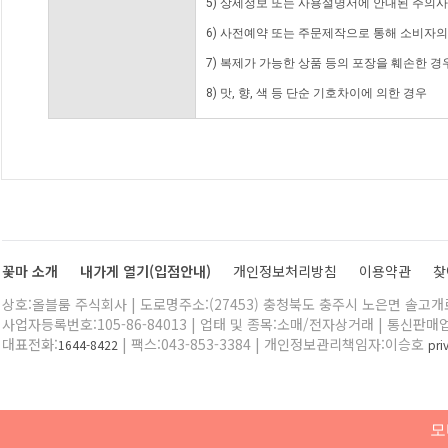
5) 상세정보 또는 사용설명서에 안내된 주의사
6) 사전예약 또는 주문제작으로 통해 소비자
7) 복제가 가능한 상품 등의 포장을 훼손한 경
8) 맛, 향, 색 등 단순 기호차이에 의한 경우
꽃마 소개
내가게 열기(입점안내)
개인정보처리방침
이용약관
찾
상호:올블룸 주식회사 | 도로명주소:(27453) 충청북도 충주시 노은면 솔고개로 
사업자등록번호:105-86-84013 | 업태 및 종목:소매/전자상거래 | 통신판매
대표전화:
| 팩스:043-853-3384 | 개인정보관리책임자:이승호
1644-8422
pr
모