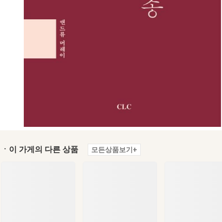
ㆍ이 가게의 다른 상품
모든상품보기+