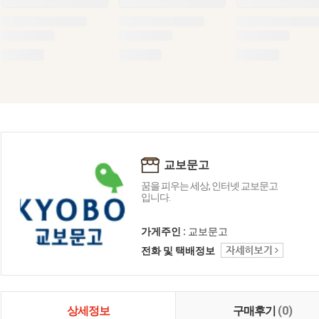
교보문고
꿈을 피우는 세상, 인터넷 교보문고
입니다.
가게주인 :
교보문고
전화 및 택배정보
상세정보
구매후기
(0)