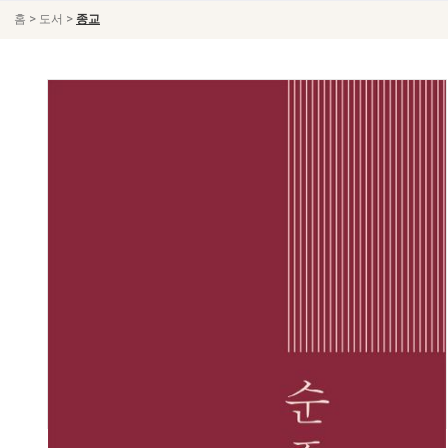
>
>
홈
도서
종교