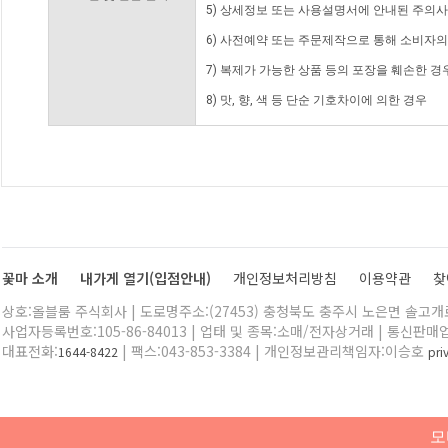
5) 상세정보 또는 사용설명서에 안내된 주의사
6) 사전예약 또는 주문제작으로 통해 소비자
7) 복제가 가능한 상품 등의 포장을 훼손한 경
8) 맛, 향, 색 등 단순 기호차이에 의한 경우
꽃마 소개
내가게 열기(입점안내)
개인정보처리방침
이용약관
찾
상호:올블룸 주식회사 | 도로명주소:(27453) 충청북도 충주시 노은면 솔고개로 
사업자등록번호:105-86-84013 | 업태 및 종목:소매/전자상거래 | 통신판매
대표전화:
| 팩스:043-853-3384 | 개인정보관리책임자:이승호
1644-8422
pr
모