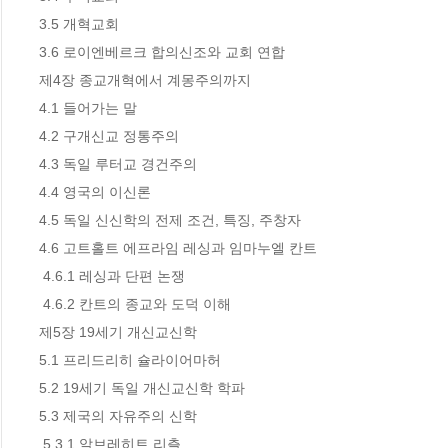
3.5 개혁교회

3.6 로이엔베르크 합의신조와 교회 연합

제4장 종교개혁에서 계몽주의까지

4.1 들어가는 말

4.2 구개신교 정통주의

4.3 독일 루터교 경건주의

4.4 영국의 이신론

4.5 독일 신신학의 전제 조건, 특징, 주창자

4.6 고트홀트 에프라임 레싱과 임마누엘 칸트

 4.6.1 레싱과 단편 논쟁

 4.6.2 칸트의 종교와 도덕 이해

제5장 19세기 개신교신학

5.1 프리드리히 슐라이어마허

5.2 19세기 독일 개신교신학 학파

5.3 제국의 자유주의 신학

 5.3.1 알브레히트 리츨
