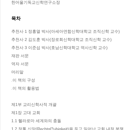
한어울기독교신학연구소장
목차
추천사 1 정홍열 박사(아세아연합신학대학교 조직신학 교수)

추천사 2 김도훈 박사(장로회신학대학교 조직신학 교수)

추천사 3 이준섭 박사(호남신학대학교 역사신학 교수)

재판 서문

역자 서문

머리말

.이 책의 구성

.이 책의 활용법

제1부 교리신학사적 개괄

제1장 고대 교회

1.1 헬라로마 세계와의 충돌

1.2 정통 신앙(Rechtgl?ubigkeit)을 두고 일어난 교회 내적 분쟁
