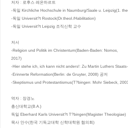
저자 : 로후스 레온하르트

-독일 Kirchliche Hochschule in Naumburg/Saale u. Leipzig(1. the
-독일 Universit?t Rostock(Dr.theol./Habilitation)

-독일 Universit?t Leipzig 조직신학 교수

저서

-Religion und Politik im Christentum(Baden-Baden: Nomos,

2017)

-Hier stehe ich, ich kann nicht anders!: Zu Martin Luthers Sta
-Erinnerte Reformation(Berlin: de Gruyter, 2008) 공저

-Skeptismus und Protestantismus(T?bingen: Mohr Siebeck, 20
역자 : 장경노

총신대학교(B.A.) 

독일 Eberhard Karls Universit?t T?bingen(Magister Theologiae) 

목사 안수(한국 기독교대학 신학대학원 협의회) 
