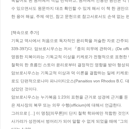
독일어로 된 원서에서 직접 번역하고, 원서에서 인용한 원전은 각 
수 있으면서도 원문까지 대조 확인할 수 있게 해서 이 책 한 권만
한 용어 해설, 주제 색인, 참고 문헌으로 참고서로서도 손색 없는 
[책속으로 추가]

기독교 역사에서 처음으로 독자적인 윤리학을 저술한 자로 간주되는 사
339-397)다. 암브로시우스는 저서 『종의 의무에 관하여』(De offici
영원한 지복이라는 기독교적 이상을 키케로가 전형적으로 표현한 덕
철학의 한 흐름인 스토아 윤리로부터 결정적인 영향을 받아 형성되었다(
암브로시우스는 기독교적 이상과 덕 이론을 결합하는 일에 키케로의 저작
로도 단편적으로나마 파나이티오스(Panaitios von Rhodos B.C. 대략
삼았던 것이다. 

암브로시우스는 누가복음 1:23의 표현을 근거로 성경에 근거를 
은 제사장의 복무 또는 의무 수행(officium)에 대해서 언급한다.

그러므로 […] 이 명칭[의무론]이 단지 철학 학파에만 적합한 것인지
사가랴가 성전에서 벙어리가 되어 말할 수 없게 되었을 때에 “그의 직무