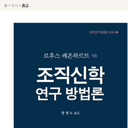
>
>
홈
도서
종교