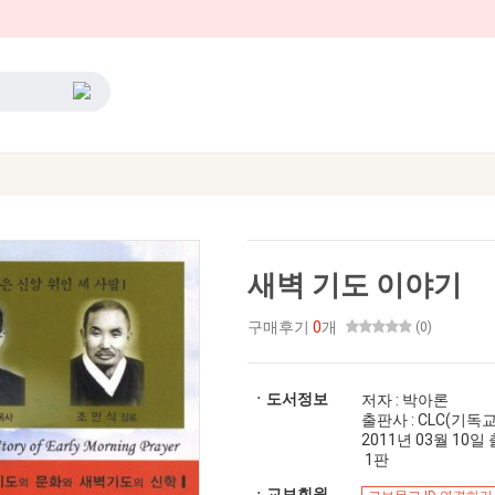
새벽 기도 이야기
구매후기
0
개
(0)
ㆍ도서정보
저자 : 박아론
출판사 : CLC(기
2011년 03월 10일 출간
1판
ㆍ교보회원