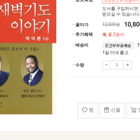
교보문고 ID 연결하기
도서를 구입하시면 
받으실 수 있습니다.
10,8
12,000원
ㆍ꽃마가
ㆍ추가혜택
꽃 2송이
ㆍ배송비
조건부무료배송
1일 이내 출고
ㆍ수량
찜
선물