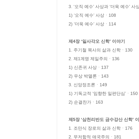
3. ‘오직 예수’ 사상과 ‘더욱 예수’ 사상
1) ‘오직 예수’ 사상ㆍ108

2) ‘더욱 예수’ 사상ㆍ114

제4장 ‘일사각오 신학’ 이야기
1. 주기철 목사의 삶과 신학ㆍ130

2. 제1계명 제일주의ㆍ136

1) 신존귀 사상ㆍ137

2) 우상 박멸론ㆍ143

3. 신앙정조론ㆍ149

1) 기독교적 ‘임향한 일편단심’ㆍ150

2) 순결찬가ㆍ163

제5장 ‘삼천리반도 금수강산 신학’ 
1. 조만식 장로의 삶과 신학ㆍ176

2. 무저항적 애국주의ㆍ181
