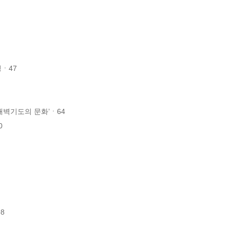
ㆍ47

새벽기도의 문화’ㆍ64




