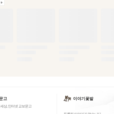
+
문고
이야기꽃밭
 세상, 인터넷 교보문고