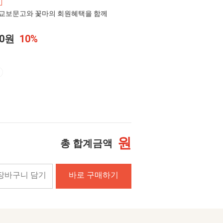
교보문고와 꽃마의 회원혜택을 함께
00원
10%
원
총 합계금액
장바구니 담기
바로 구매하기