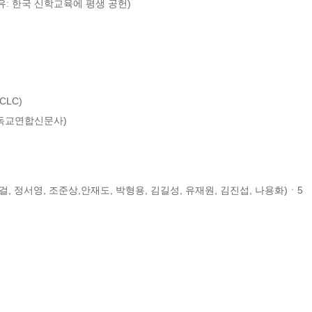
유: 한국 신학교육에 평생 공헌)

LC)

기독교연합신문사)
, 정서영, 조준상,안재도, 박형용, 김길성, 유재원, 김진섭, 나용화)ㆍ5
