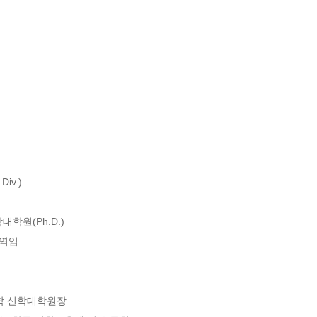
v.)

원(Ph.D.)

역임

학 신학대학원장
