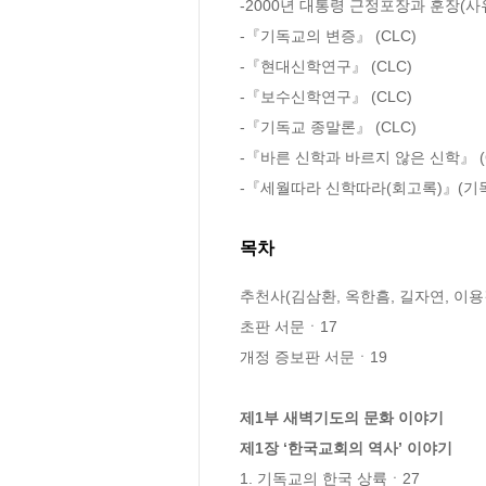
-2000년 대통령 근정포장과 훈장(사
-『기독교의 변증』 (CLC)

-『현대신학연구』 (CLC)

-『보수신학연구』 (CLC)

-『기독교 종말론』 (CLC)

-『바른 신학과 바르지 않은 신학』 (C
-『세월따라 신학따라(회고록)』(
목차
추천사(김삼환, 옥한흠, 길자연, 이용걸
초판 서문ㆍ17

개정 증보판 서문ㆍ19

제1부 새벽기도의 문화 이야기

제1장 ‘한국교회의 역사’ 이야기
1. 기독교의 한국 상륙ㆍ27
