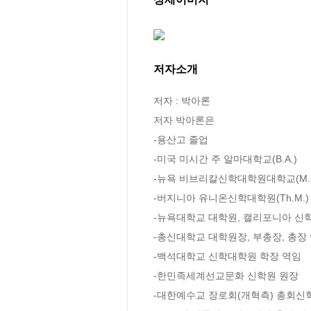
저자소개
저자 : 박아론

저자 박아론은

-용산고 졸업

-미국 미시간 주 알마대학교(B.A.)

-뉴욕 비브리칼신학대학원대학교(M. Di
-버지니아 유니온신학대학원(Th.M.)

-뉴욕대학교 대학원, 캘리포니아 신학대학
-총신대학교 대학원장, 부총장, 총장 
-백석대학교 신학대학원 학장 역임

-한민족세계선교문화 신학원 원장

-대한예수교 장로회(개혁측) 총회신