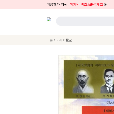
여름휴가 지원!
마지막 퀴즈&출석체크
💫
>
>
홈
도서
종교