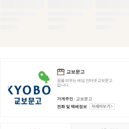
교보문고
꿈을 피우는 세상, 인터넷 교보문고
입니다.
가게주인 :
교보문고
전화 및 택배정보