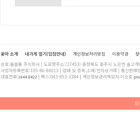
꽃마 소개
내가게 열기(입점안내)
개인정보처리방침
이용약관
찾
상호:올블룸 주식회사 | 도로명주소:(27453) 충청북도 충주시 노은면 솔고개로 
사업자등록번호:105-86-84013 | 업태 및 종목:소매/전자상거래 | 통신판매
대표전화:
| 팩스:043-853-3384 | 개인정보관리책임자:이승호
1644-8422
pr
모