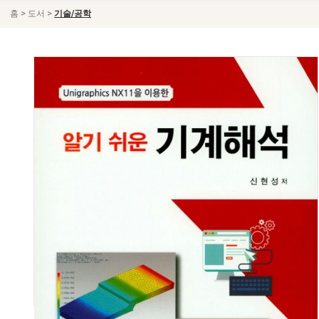
>
>
홈
도서
기술/공학