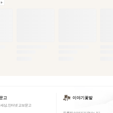
+
문고
이야기꽃밭
 세상, 인터넷 교보문고