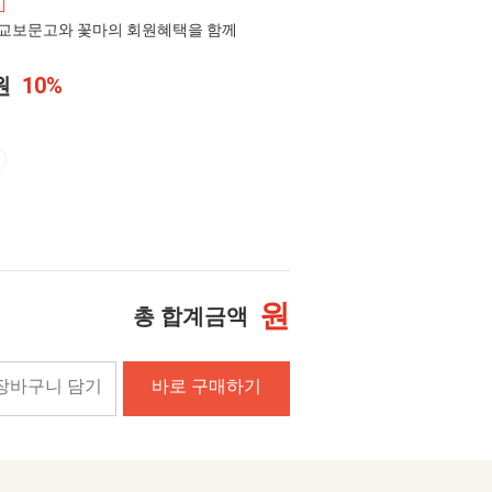
교보문고와 꽃마의 회원혜택을 함께
0원
10%
원
총 합계금액
장바구니 담기
바로 구매하기