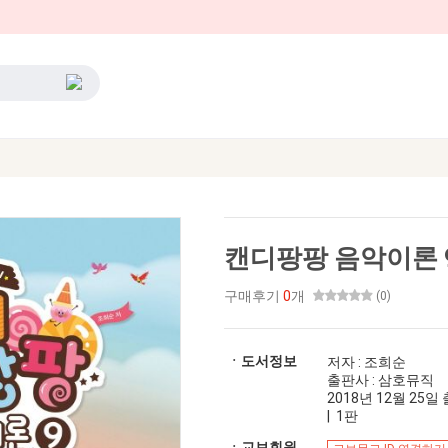
캔디팡팡 음악이론 
구매후기
0
개
(0)
ㆍ도서정보
저자 : 조희순
출판사 : 삼호뮤직
2018년 12월 25일 출
| 1판
ㆍ교보회원