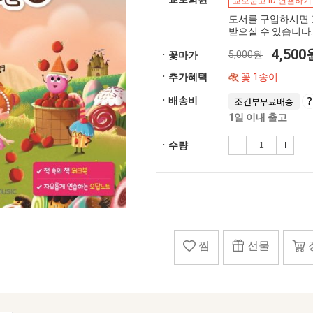
교보문고 ID 연결하기
도서를 구입하시면 
받으실 수 있습니다.
4,50
5,000원
ㆍ꽃마가
ㆍ추가혜택
꽃 1송이
ㆍ배송비
조건부무료배송
1일 이내 출고
ㆍ수량
찜
선물