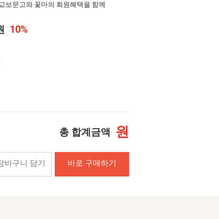
교보문고와 꽃마의 회원혜택을 함께
0원
10%
원
총 합계금액
장바구니 담기
바로 구매하기