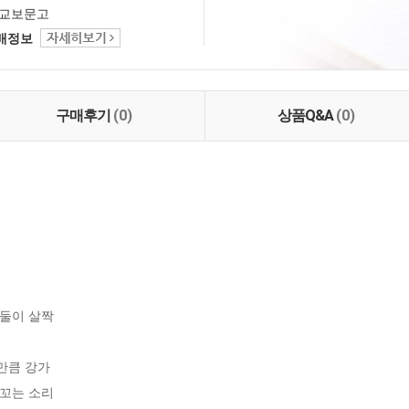
교보문고
택배정보
구매후기
(0)
상품Q&A
(0)
둘이 살짝

만큼 강가

꼬는 소리
