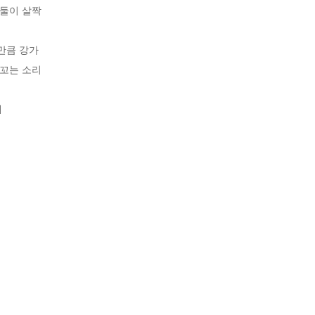
둘이 살짝

만큼 강가

꼬는 소리


