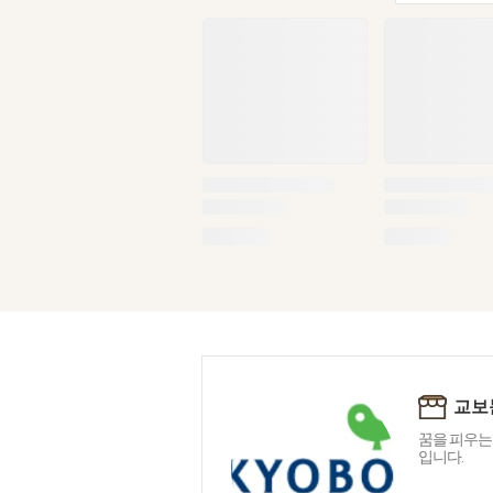
교보
꿈을 피우는
입니다.