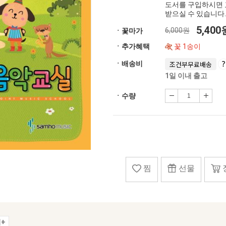
도서를 구입하시면 
받으실 수 있습니다.
5,40
6,000원
ㆍ꽃마가
ㆍ추가혜택
꽃 1송이
ㆍ배송비
조건부무료배송
1일 이내 출고
ㆍ수량
찜
선물
+