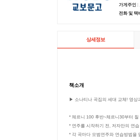
가게주인 :
전화 및 
상세정보
책소개
▶ 소나티나 곡집의 세대 교체! 영상
* 체르니 100 후반~체르니30부터 
* 연주를 시작하기 전, 저자만의 연
* 각 곡마다 모범연주와 연습방법을 