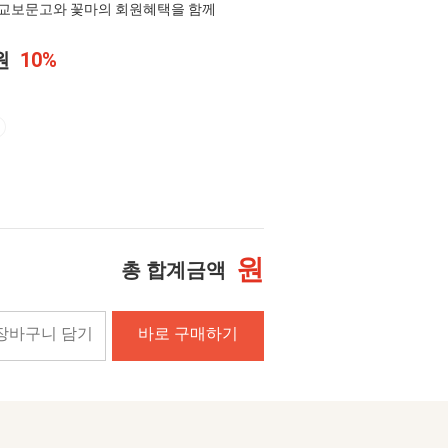
교보문고와 꽃마의 회원혜택을 함께
0원
10%
원
총 합계금액
장바구니 담기
바로 구매하기