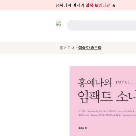
삼복더위 마지막
말복 보양대전
🔥
>
>
홈
도서
예술/대중문화