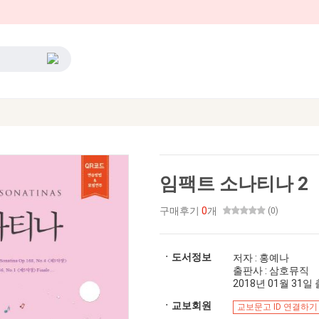
임팩트 소나티나 2
구매후기
0
개
(0)
ㆍ도서정보
저자 : 홍예나
출판사 : 삼호뮤직
2018년 01월 31일 출
ㆍ교보회원
교보문고 ID 연결하기