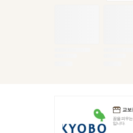
교보
꿈을 피우는
입니다.