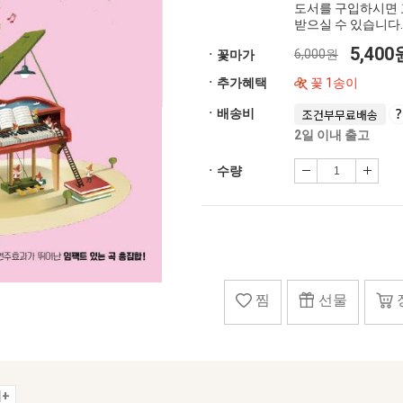
도서를 구입하시면 
받으실 수 있습니다.
5,40
6,000원
ㆍ꽃마가
ㆍ추가혜택
꽃 1송이
ㆍ배송비
조건부무료배송
2일 이내 출고
ㆍ수량
찜
선물
+