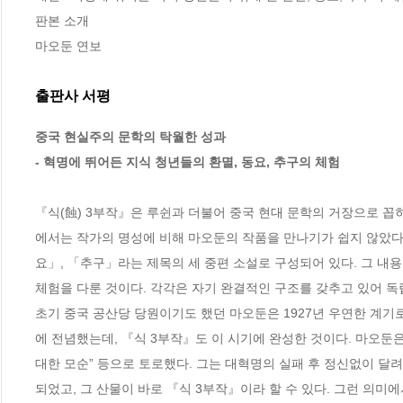
판본 소개

마오둔 연보
출판사 서평
중국 현실주의 문학의 탁월한 성과

- 혁명에 뛰어든 지식 청년들의 환멸, 동요, 추구의 체험
『식(蝕) 3부작』은 루쉰과 더불어 중국 현대 문학의 거장으로 꼽
에서는 작가의 명성에 비해 마오둔의 작품을 만나기가 쉽지 않았다.
요」, 「추구」라는 제목의 세 중편 소설로 구성되어 있다. 그 내용은
체험을 다룬 것이다. 각각은 자기 완결적인 구조를 갖추고 있어 독립
초기 중국 공산당 당원이기도 했던 마오둔은 1927년 우연한 계기
에 전념했는데, 『식 3부작』도 이 시기에 완성한 것이다. 마오둔은 
대한 모순” 등으로 토로했다. 그는 대혁명의 실패 후 정신없이 달려
되었고, 그 산물이 바로 『식 3부작』이라 할 수 있다. 그런 의미에