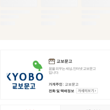
교보문고
꿈을 피우는 세상, 인터넷 교보문고
입니다.
가게주인 :
교보문고
전화 및 택배정보