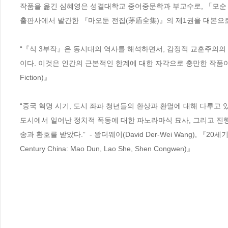
작품을 옮긴 심혜영은 성결대학교 중어중문학과 부교수로, 「모순 
출판사에서 발간한 『마오둔 전집(茅盾全集)』의 제1권을 대본으로 
“『식 3부작』은 동시대의 역사를 해석하면서, 감정적 교훈주의의
이다. 이것은 인간의 근본적인 한계에 대한 자각으로 충만한 작품이다.” - 샤즈칭
Fiction)』

“중국 혁명 시기, 도시 좌파 청년들의 환상과 환멸에 대해 다루고 
도시에서 일어난 정치적 폭동에 대한 파노라마식 묘사, 그리고 진
송과 환호를 받았다.”  - 왕더웨이(David Der-Wei Wang), 『20세기 
Century China: Mao Dun, Lao She, Shen Congwen)』