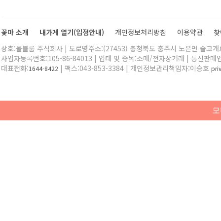
꽃마 소개
내가게 열기(입점안내)
개인정보처리방침
이용약관
찾
상호:올블룸 주식회사 | 도로명주소:(27453) 충청북도 충주시 노은면 솔고개로 
사업자등록번호:105-86-84013 | 업태 및 종목:소매/전자상거래 | 통신판매
대표전화:
| 팩스:043-853-3384 | 개인정보관리책임자:이승호
1644-8422
pr
모