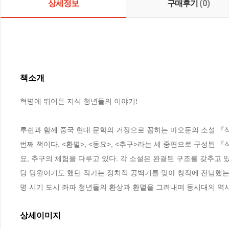
상세정보
구매후기
(0)
책소개
혁명에 뛰어든 지식 청년들의 이야기!

루쉰과 함께 중국 현대 문학의 거장으로 꼽히는 마오둔의 소설 『식
번째 책이다. <환멸>, <동요>, <추구>라는 세 중편으로 구성된 『
요, 추구의 체험을 다루고 있다. 각 소설은 완결된 구조를 갖추고 
당 당원이기도 했던 작가는 정치적 공백기를 맞아 창작에 전념했는데
명 시기 도시 좌파 청년들의 환상과 환멸을 그려내며 동시대의 역
상세이미지