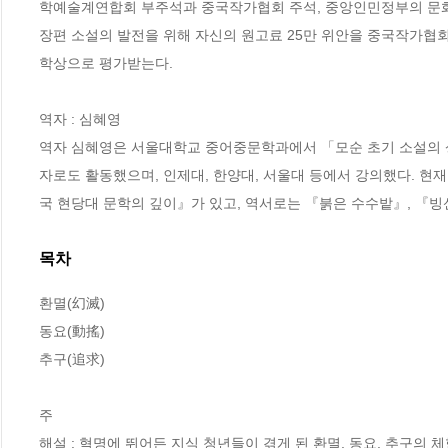
학예술계연합회 부주석과 중국작가협회 주석, 중앙인민정부의 문화부장직
장편 소설의 발전을 위해 자신의 원고료 25만 위안을 중국작가협회
학상으로 평가받는다.

역자 : 심혜영

역자 심혜영은 서울대학교 중어중문학과에서 「모순 초기 소설의 
자로도 활동했으며, 인제대, 한양대, 서울대 등에서 강의했다. 현재
국 현당대 문학의 깊이』가 있고, 역서로는 『붉은 수수밭』, 『빙
목차
환멸(幻滅)

동요(動搖)

추구(追求)

주

해설 : 혁명에 뛰어든 지식 청년들이 겪게 된 환멸, 동요, 추구의 체