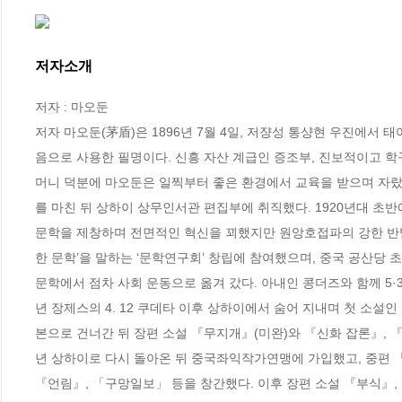
저자소개
저자 : 마오둔

저자 마오둔(茅盾)은 1896년 7월 4일, 저쟝성 통샹현 우진에서 
음으로 사용한 필명이다. 신흥 자산 계급인 증조부, 진보적이고 학
머니 덕분에 마오둔은 일찍부터 좋은 환경에서 교육을 받으며 자랐다. 
를 마친 뒤 상하이 상무인서관 편집부에 취직했다. 1920년대 
문학을 제창하며 전면적인 혁신을 꾀했지만 원앙호접파의 강한 반발을
한 문학’을 말하는 ‘문학연구회’ 창립에 참여했으며, 중국 공산당 
문학에서 점차 사회 운동으로 옮겨 갔다. 아내인 콩더즈와 함께 5·3
년 장제스의 4. 12 쿠데타 이후 상하이에서 숨어 지내며 첫 소설
본으로 건너간 뒤 장편 소설 『무지개』(미완)와 『신화 잡론』, 『서양
년 상하이로 다시 돌아온 뒤 중국좌익작가연맹에 가입했고, 중편 「길
『언림』, 「구망일보」 등을 창간했다. 이후 장편 소설 『부식』,