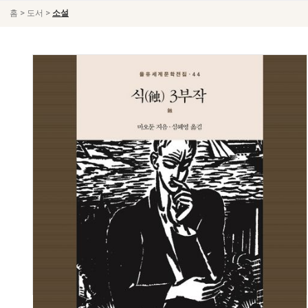
>
>
홈
도서
소설