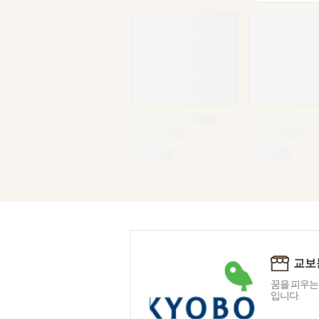
교보
꿈을 피우는
입니다.