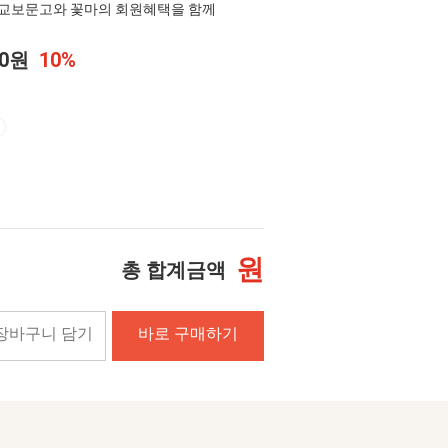
교보문고와 꽃마의 회원혜택을 함께
00원
10%
원
총 합계금액
장바구니 담기
바로 구매하기