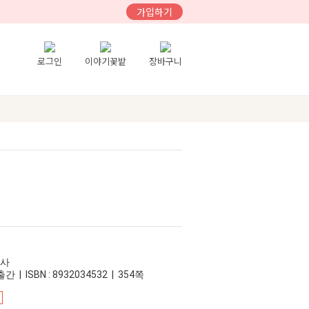
가입하기
로그인
이야기꽃밭
장바구니
성사
간 | ISBN : 8932034532 | 354쪽