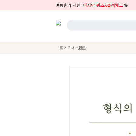
여름휴가 지원!
마지막 퀴즈&출석체크
💫
>
>
홈
도서
인문