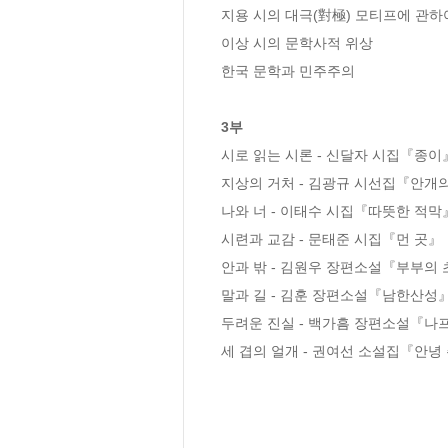
지용 시의 대극(對極) 모티프에 관하여
이상 시의 문학사적 위상

한국 문학과 민주주의

3부
시로 읽는 시론 - 신달자 시집『종이』
지상의 거처 - 김광규 시선집『안개의
나와 너 - 이태수 시집『따뜻한 적막』
시련과 교감 - 문태준 시집『먼 곳』

안과 밖 - 김원우 장편소설『부부의 
말과 길 - 김훈 장편소설『남한산성』
두려운 진실 - 백가흠 장편소설『나
세 겹의 얼개 - 권여선 소설집『안녕