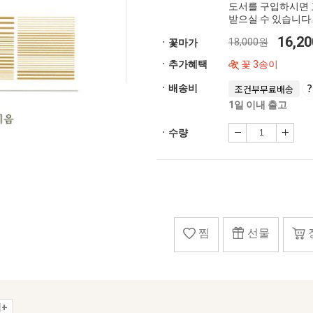
도서를 구입하시면 
받으실 수 있습니다.
16,2
18,000원
ㆍ꽃마가
ㆍ추가혜택
꽃 3송이
ㆍ배송비
조건부무료배송
1일 이내 출고
ㆍ수량
찜
선물
+