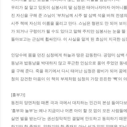
우리가 잘 알고 있듯이 심봉사의 딸 심청은 태어나자마자 어머니를 
진 자신을 구해 준 스님이 ‘부처님께 시주 쌀 삼백 석을 바쳐 전생의
시주 책에 자신의 이름을 올리고 만다. 스님은 형편도 안 되어 보
가 되거나 구렁이가 될 수도 있다고 말해 주지만 심봉사는 눈을 뜰 
돌아보고는 근심에 휩싸인다. 이 사실을 알게 된 효심이 지극한 심청
인당수에 몸을 던진 심청에게 하늘과 땅은 감동한다. 공양미 삼백 
동냥과 밥동냥을 박대하지 않고 푸근한 인심으로 품어 주었던 동네
을 구해 준다. 죽을 위기에서 다시 태어난 심청은 왕비가 되어 꿈에
청의 강건한 마음이 이 책의 부제처럼 심청의 가장 든든한 ‘빽’이 아
[흥부가]

동전의 양면처럼 때론 극과 극에서 대치하는 인간의 본성 들여다보기
‘흥부와 놀부’는 예나 지금이나 어른 아이 할 것 없이 모든 사람들
살면 벌을 받는다’는 권선징악적인 결말에 안도하고 동의하기 때문
하기만 한 존재도, 악하기만 한 존재도 아닌 선과 악의 양면을 지닌