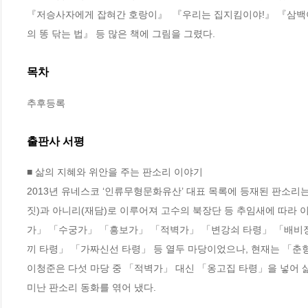
『저승사자에게 잡혀간 호랑이』  『우리는 집지킴이야!』 『삼백이
의 똥 닦는 법』 등 많은 책에 그림을 그렸다.
목차
추후등록
출판사 서평
■ 삶의 지혜와 위안을 주는 판소리 이야기

2013년 유네스코 ‘인류무형문화유산’ 대표 목록에 등재된 판소리는
짓)과 아니리(재담)로 이루어져 고수의 북장단 등 추임새에 따라 
가」 「수궁가」 「흥보가」 「적벽가」 「변강쇠 타령」 「배비장
끼 타령」 「가짜신선 타령」 등 열두 마당이었으나, 현재는 「춘
이청준은 다섯 마당 중 「적벽가」 대신 「옹고집 타령」을 넣어 삶
미난 판소리 동화를 엮어 냈다. 
