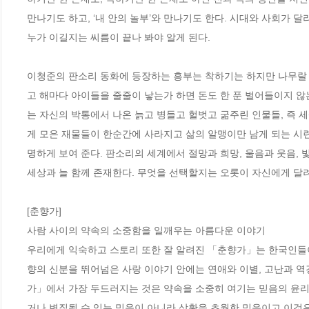
만나기도 하고, ‘내 안의 놀부’와 만나기도 한다. 시대와 사회가 
누가 이길지는 씨름이 끝나 봐야 알게 된다. 

이청준의 판소리 동화에 등장하는 흥부는 착하기는 하지만 나무랄 데
고 해마다 아이들을 줄줄이 낳는가 하면 돈도 한 푼 벌어들이지 않
는 자신의 박통에서 나온 늙고 병들고 헐벗고 굶주린 인물들, 즉 
게 모은 재물들이 한순간에 사라지고 삶의 알맹이만 남게 되는 시
명하게 보여 준다. 판소리의 세계에서 절망과 희망, 울음과 웃음, 빛
세상과 늘 함께 존재한다. 무엇을 선택할지는 오롯이 자신에게 달려 
[춘향가]

사람 사이의 약속의 소중함을 일깨우는 아름다운 이야기

우리에게 익숙하고 스토리 또한 잘 알려진 「춘향가」는 한국인들이
향의 신분을 뛰어넘은 사랑 이야기 안에는 연애와 이별, 고난과 역
가」에서 가장 두드러지는 것은 약속을 소중히 여기는 믿음의 윤리
거나 변질될 수 있는 믿음이 아니라 상황을 초월한 믿음이고 이것은 