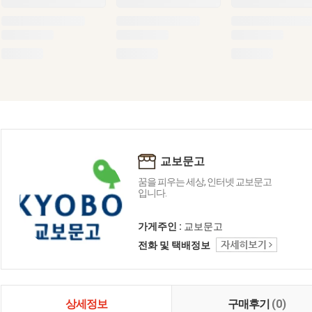
교보문고
꿈을 피우는 세상, 인터넷 교보문고
입니다.
가게주인 :
교보문고
전화 및 택배정보
상세정보
구매후기
(0)