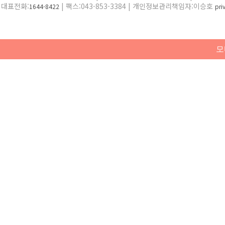
대표전화:
| 팩스:043-853-3384 | 개인정보관리책임자:이승호
1644-8422
pr
모