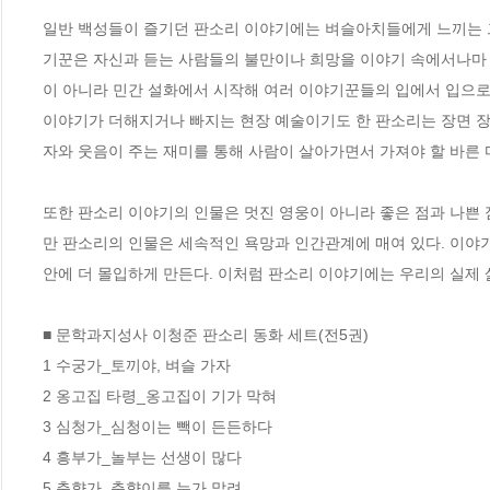
일반 백성들이 즐기던 판소리 이야기에는 벼슬아치들에게 느끼는 그
기꾼은 자신과 듣는 사람들의 불만이나 희망을 이야기 속에서나마 
이 아니라 민간 설화에서 시작해 여러 이야기꾼들의 입에서 입으로
이야기가 더해지거나 빠지는 현장 예술이기도 한 판소리는 장면 장
자와 웃음이 주는 재미를 통해 사람이 살아가면서 가져야 할 바른 마음
또한 판소리 이야기의 인물은 멋진 영웅이 아니라 좋은 점과 나쁜 
만 판소리의 인물은 세속적인 욕망과 인간관계에 매여 있다. 이야기 
안에 더 몰입하게 만든다. 이처럼 판소리 이야기에는 우리의 실제 삶
■ 문학과지성사 이청준 판소리 동화 세트(전5권)

1 수궁가_토끼야, 벼슬 가자

2 옹고집 타령_옹고집이 기가 막혀

3 심청가_심청이는 빽이 든든하다

4 흥부가_놀부는 선생이 많다

5 춘향가_춘향이를 누가 말려
