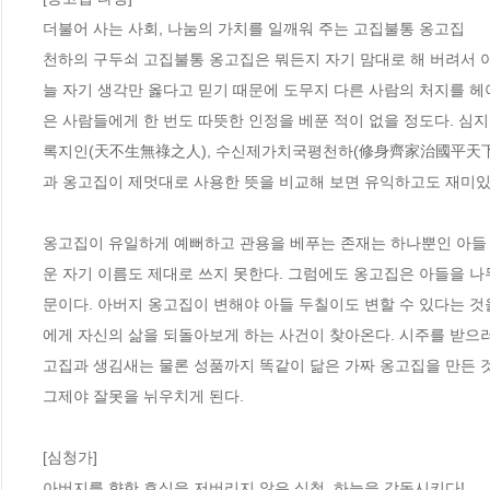
더불어 사는 사회, 나눔의 가치를 일깨워 주는 고집불통 옹고집

천하의 구두쇠 고집불통 옹고집은 뭐든지 자기 맘대로 해 버려서 아
늘 자기 생각만 옳다고 믿기 때문에 도무지 다른 사람의 처지를 헤
은 사람들에게 한 번도 따뜻한 인정을 베푼 적이 없을 정도다. 심
록지인(天不生無祿之人), 수신제가치국평천하(修身齊家治國平天下)
과 옹고집이 제멋대로 사용한 뜻을 비교해 보면 유익하고도 재미있다
옹고집이 유일하게 예뻐하고 관용을 베푸는 존재는 하나뿐인 아들 ‘
운 자기 이름도 제대로 쓰지 못한다. 그럼에도 옹고집은 아들을 나무
문이다. 아버지 옹고집이 변해야 아들 두칠이도 변할 수 있다는 것
에게 자신의 삶을 되돌아보게 하는 사건이 찾아온다. 시주를 받으러
고집과 생김새는 물론 성품까지 똑같이 닮은 가짜 옹고집을 만든 것
그제야 잘못을 뉘우치게 된다. 

[심청가]

아버지를 향한 효심을 저버리지 않은 심청, 하늘을 감동시키다!
