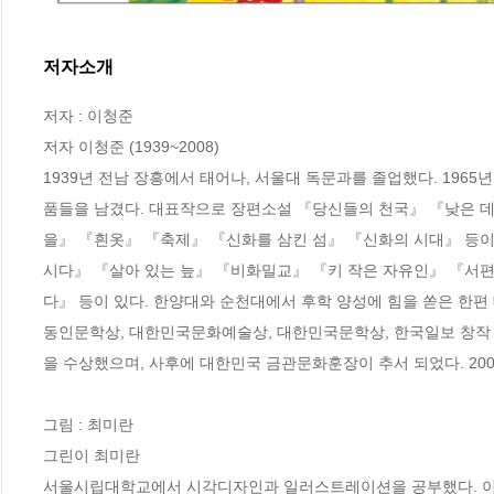
저자소개
저자 : 이청준

저자 이청준 (1939~2008)

1939년 전남 장흥에서 태어나, 서울대 독문과를 졸업했다. 196
품들을 남겼다. 대표작으로 장편소설 『당신들의 천국』 『낮은 데
을』 『흰옷』 『축제』 『신화를 삼킨 섬』 『신화의 시대』 등이
시다』 『살아 있는 늪』 『비화밀교』 『키 작은 자유인』 『서편
다』 등이 있다. 한양대와 순천대에서 후학 양성에 힘을 쏟은 한편 
동인문학상, 대한민국문화예술상, 대한민국문학상, 한국일보 창작 문
을 수상했으며, 사후에 대한민국 금관문화훈장이 추서 되었다. 200
그림 : 최미란

그린이 최미란

서울시립대학교에서 시각디자인과 일러스트레이션을 공부했다. 이야