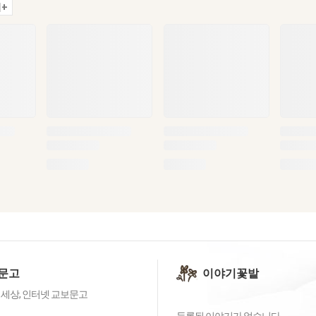
+
문고
이야기꽃밭
 세상, 인터넷 교보문고