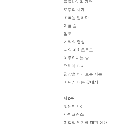
층층나무의 계단

오후의 세계

초록을 말하다

여름 숲

얼룩

기억의 행성

나의 매화초옥도

어두워지는 숲

적벽에 다시

천장을 바라보는 자는

어딘가 다른 곳에서

제2부
헛되이 나는

사이프러스

미학적 인간에 대한 이해
