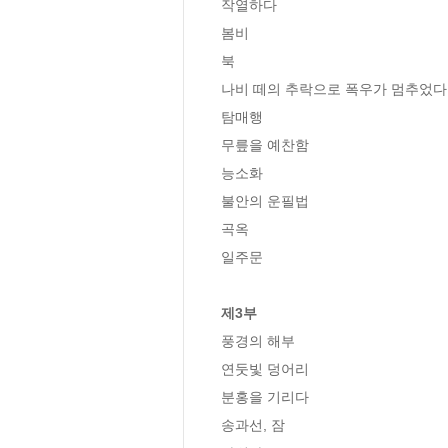
작열하다

봄비

북

나비 떼의 추락으로 폭우가 멈추었다

탐매행

무릎을 예찬함

능소화

불안의 운필법

곡옥

일주문

제3부
풍경의 해부

연둣빛 덩어리

분홍을 기리다

송과선, 잠
