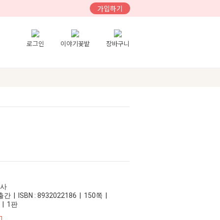
가입하기
로그인
이야기꽃밭
장바구니
성사
 | ISBN : 8932022186 | 150쪽 |
 | 1판