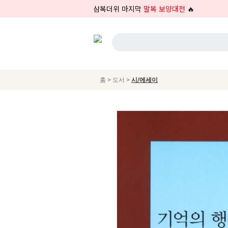
삼복더위 마지막
말복 보양대전
🔥
>
>
홈
도서
시/에세이