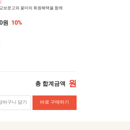
교보문고와 꽃마의 회원혜택을 함께
00원
10%
원
총 합계금액
장바구니 담기
바로 구매하기