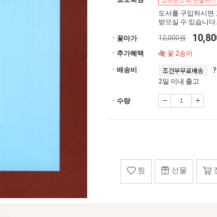
교보문고 ID 연결하기
도서를 구입하시면 
받으실 수 있습니다.
10,8
12,000원
ㆍ꽃마가
ㆍ추가혜택
꽃 2송이
ㆍ배송비
조건부무료배송
2일 이내 출고
ㆍ수량
찜
선물