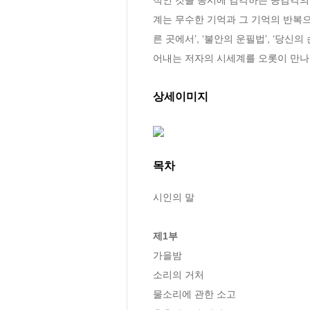
계는 무수한 기억과 그 기억의 반복으
른 곳에서’, ‘불안의 운필법’, ‘당
어내는 저자의 시세계를 오롯이 만나볼
상세이미지
목차
시인의 말

제1부
가을밤

소리의 거처

물소리에 관한 소고
