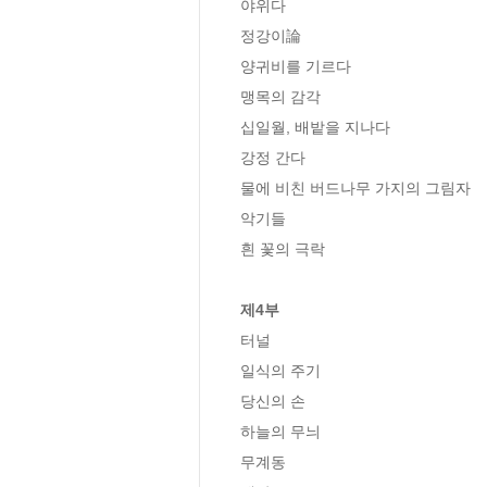
야위다

정강이論

양귀비를 기르다

맹목의 감각

십일월, 배밭을 지나다

강정 간다

물에 비친 버드나무 가지의 그림자

악기들

흰 꽃의 극락

제4부
터널

일식의 주기

당신의 손

하늘의 무늬

무계동
