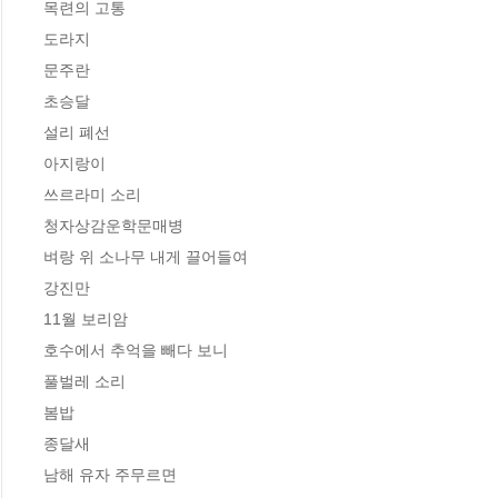
목련의 고통

도라지

문주란

초승달

설리 폐선

아지랑이

쓰르라미 소리

청자상감운학문매병

벼랑 위 소나무 내게 끌어들여

강진만

11월 보리암

호수에서 추억을 빼다 보니

풀벌레 소리

봄밥

종달새

남해 유자 주무르면
