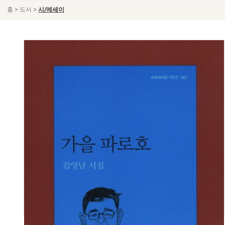
>
>
홈
도서
시/에세이