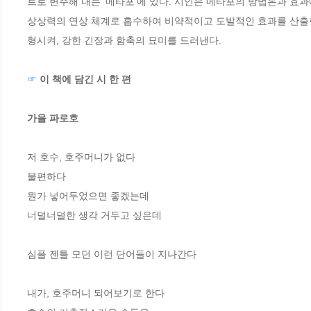
트로 변주해 내는 ‘메타포’에 있다. 시인은 메타포의 방법론과 효
상상력의 연상 체계로 흡수하여 비약적이고 도발적인 효과를 산출한
형시켜, 강한 긴장과 함축의 묘미를 드러낸다. 

☞
 이 책에 담긴 시 한 편

가을 파로호
저 호수, 호주머니가 없다

불편하다

뭔가 넣어두었으면 좋겠는데

너덜너덜한 생각 거두고 싶은데

심플 젠틀 모던 이런 단어들이 지나간다

내가, 호주머니 되어보기로 한다
