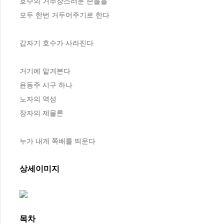
호수의 거추장스러운 손들을

모두 한번 거두어주기로 한다

갑자기 호수가 사라진다

거기에 맡겨본다

윤동주 시구 하나

노자의 역성

장자의 제물론

누가 내게 쪽배를 띄운다
상세이미지
목차