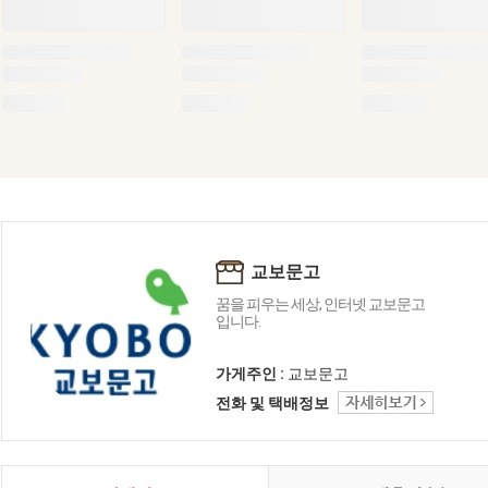
교보문고
꿈을 피우는 세상, 인터넷 교보문고
입니다.
가게주인 :
교보문고
전화 및 택배정보