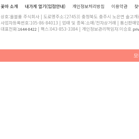
꽃마 소개
내가게 열기(입점안내)
개인정보처리방침
이용약관
찾
상호:올블룸 주식회사 | 도로명주소:(27453) 충청북도 충주시 노은면 솔고개로 
사업자등록번호:105-86-84013 | 업태 및 종목:소매/전자상거래 | 통신판매
대표전화:
| 팩스:043-853-3384 | 개인정보관리책임자:이승호
1644-8422
pr
모