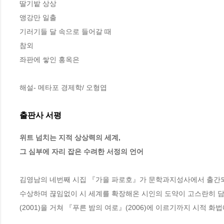
딸기밭 상상

앵강만 일출

기러기들 달 속으로 들어갈 때

참외

좌판에 쌓인 홍옥은

해설- 메타포 경제학/ 오형엽
출판사 서평
위트 넘치는 지적 상상력의 세계,

그 심부에 자리 잡은 수려한 서정의 언어
김영남의 네번째 시집 『가을 파로호』가 문학과지성사에서 출간되었다.
수상하며 끊임없이 시 세계를 확장해온 시인의 도약이 고스란히 담
(2001)을 거쳐 『푸른 밤의 여로』(2006)에 이르기까지 시적 