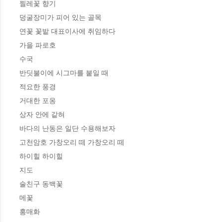
찔레꽃 향기

덩굴장미가 피어 있는 골목

연꽃 꽃밭 대표이사에 취임하다

가을 파로호

수국

반딧불이에 시그마를 붙일 때

적요한 풍경

거대한 포옹

상자 안에 같혀

바다의 난동은 일단 수용해보자

고천암호 가창오리 떼 가창오리 떼

하이힐 하이힐

지도

술친구 동백꽃

메꽃

홍매화 
