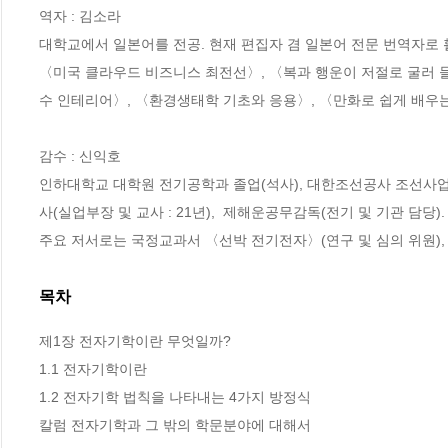
역자 : 김소라

대학교에서 일본어를 전공. 현재 편집자 겸 일본어 전문 번역자로 
〈미국 클라우드 비즈니스 최전선〉, 〈복과 행운이 저절로 굴러 들
수 인테리어〉, 〈환경생태학 기초와 응용〉, 〈만화로 쉽게 배우
감수 : 신익호

인하대학교 대학원 전기공학과 졸업(석사), 대한조선공사 조선사업 본
사(실업부장 및 교사 : 21년),  제해운공무감독(전기 및 기관 담당)
주요 저서로는 국정교과서 〈선박 전기전자〉(연구 및 심의 위원),
목차
제1장 전자기학이란 무엇일까?

1.1 전자기학이란 

1.2 전자기학 법칙을 나타내는 4가지 방정식

칼럼 전자기학과 그 밖의 학문분야에 대해서 
