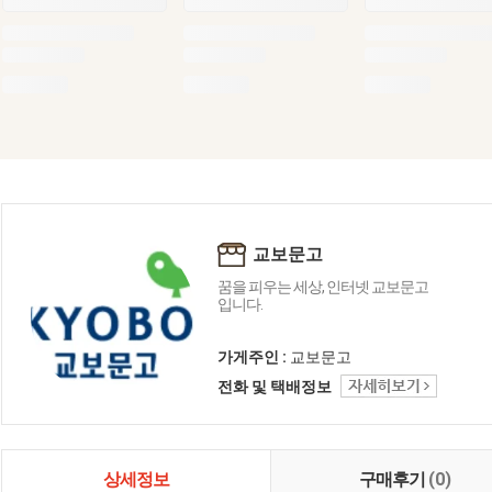
교보문고
꿈을 피우는 세상, 인터넷 교보문고
입니다.
가게주인 :
교보문고
전화 및 택배정보
상세정보
구매후기
(0)