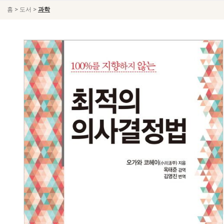
>
>
홈
도서
과학