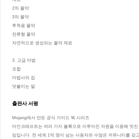
2차 물약

3차 물약

투척용 물약

잔류형 물약

자연적으로 생성되는 물약 재료

3. 고급 마법

조합

마법사의 집

덧붙이는 말
출판사 서평
Mojang에서 만든 공식 가이드 북 시리즈

마인크래프트는 여러 가지 블록으로 이루어진 자원을 이용해 멋진 건
임입니다. 전 세계 1억 명이 넘는 사용자와 수많은 커뮤니티를 갖