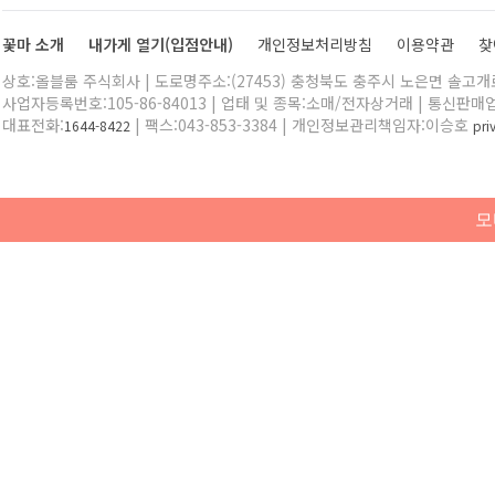
꽃마 소개
내가게 열기(입점안내)
개인정보처리방침
이용약관
찾
상호:올블룸 주식회사 | 도로명주소:(27453) 충청북도 충주시 노은면 솔고개로 
사업자등록번호:105-86-84013 | 업태 및 종목:소매/전자상거래 | 통신판매
대표전화:
| 팩스:043-853-3384 | 개인정보관리책임자:이승호
1644-8422
pr
모