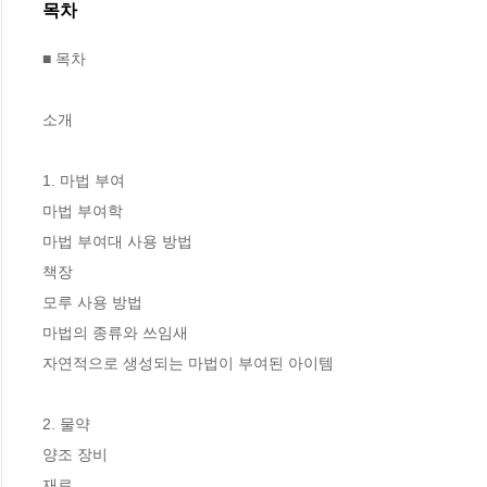
목차
■ 목차

소개

1. 마법 부여

마법 부여학

마법 부여대 사용 방법

책장

모루 사용 방법

마법의 종류와 쓰임새

자연적으로 생성되는 마법이 부여된 아이템

2. 물약

양조 장비

재료
