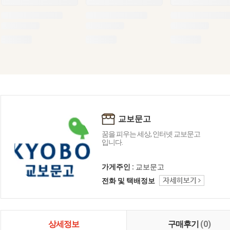
교보문고
꿈을 피우는 세상, 인터넷 교보문고
입니다.
가게주인 :
교보문고
전화 및 택배정보
상세정보
구매후기
(0)