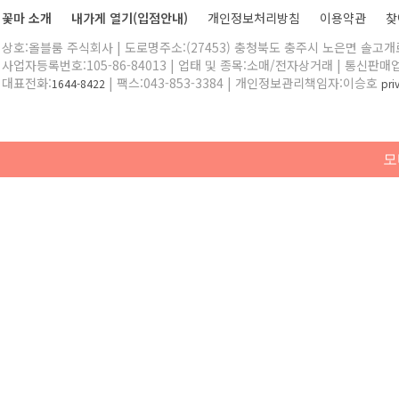
꽃마 소개
내가게 열기(입점안내)
개인정보처리방침
이용약관
찾
상호:올블룸 주식회사 | 도로명주소:(27453) 충청북도 충주시 노은면 솔고개로 
사업자등록번호:105-86-84013 | 업태 및 종목:소매/전자상거래 | 통신판매
대표전화:
| 팩스:043-853-3384 | 개인정보관리책임자:이승호
1644-8422
pr
모