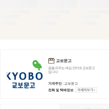
교보문고
꿈을 피우는 세상, 인터넷 교보문고
입니다.
가게주인 :
교보문고
전화 및 택배정보