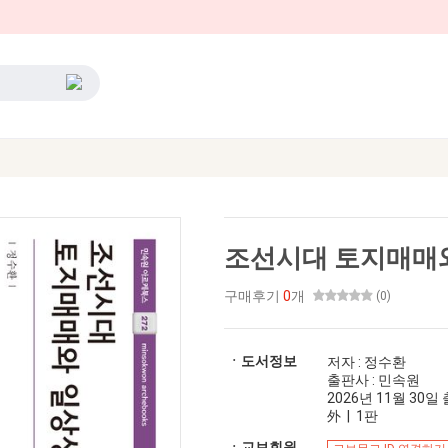
조선시대 토지매매
구매후기
0
개
(0)
ㆍ도서정보
저자 : 정수환
출판사 : 민속원
2026년 11월 30일 출
外 | 1판
ㆍ교보회원