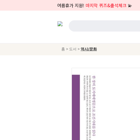
여름휴가 지원!
마지막 퀴즈&출석체크
💫
>
>
홈
도서
역사/문화