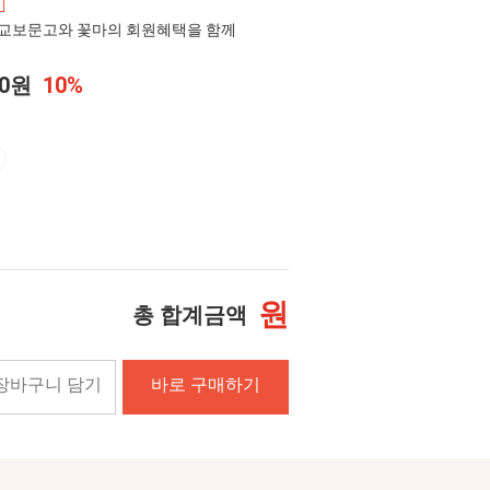
교보문고와 꽃마의 회원혜택을 함께
00원
10%
원
총 합계금액
장바구니 담기
바로 구매하기