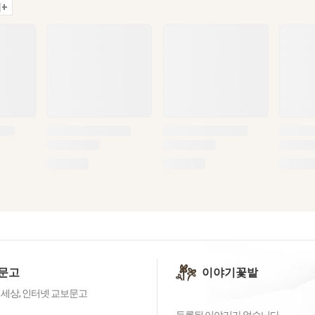
+
문고
이야기꽃밭
 세상, 인터넷 교보문고