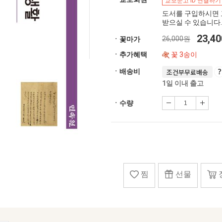
교보문고 ID 연결하기
도서를 구입하시면 
받으실 수 있습니다.
23,4
26,000원
ㆍ꽃마가
ㆍ추가혜택
꽃 3송이
ㆍ배송비
조건부무료배송
1일 이내 출고
ㆍ수량
찜
선물