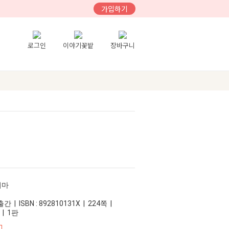
가입하기
로그인
이야기꽃밭
장바구니
뒤마
 | ISBN : 892810131X | 224쪽 |
 | 1판