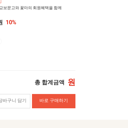
교보문고와 꽃마의 회원혜택을 함께
0원
10%
원
총 합계금액
장바구니 담기
바로 구매하기