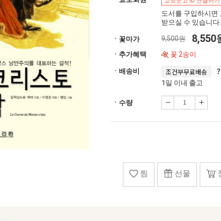
교보문고 ID 연결하기
도서를 구입하시면 
받으실 수 있습니다.
8,55
9,500원
ㆍ꽃마가
ㆍ추가혜택
꽃 2송이
ㆍ배송비
조건부무료배송
1일 이내 출고
ㆍ수량
찜
선물