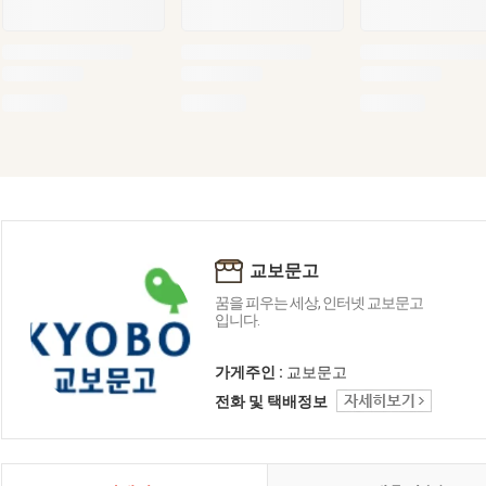
교보문고
꿈을 피우는 세상, 인터넷 교보문고
입니다.
가게주인 :
교보문고
전화 및 택배정보