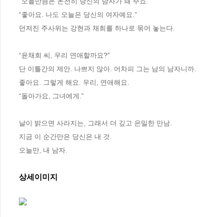
“오늘만큼은 온전히 당신의 남자가 돼 주죠.”

“좋아요. 나도 오늘은 당신의 여자예요.”

던져진 주사위는 강현과 채희를 하나로 묶어 놓는다.

“윤채희 씨, 우리 연애할까요?”

단 이틀간의 제안. 나쁘지 않아. 어차피 그는 남의 남자니까.

좋아요. 그렇게 해요. 우리, 연애해요.

“돌아가요, 그녀에게.”

날이 밝으면 사라지는, 그래서 더 깊고 은밀한 만남.

지금 이 순간만은 당신은 내 것.

오늘만, 내 남자.
상세이미지