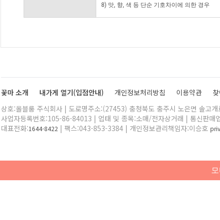
8) 맛, 향, 색 등 단순 기호차이에 의한 경우
꽃마 소개
내가게 열기(입점안내)
개인정보처리방침
이용약관
찾
상호:올블룸 주식회사 | 도로명주소:(27453) 충청북도 충주시 노은면 솔고개로 
사업자등록번호:105-86-84013 | 업태 및 종목:소매/전자상거래 | 통신판매
대표전화:
| 팩스:043-853-3384 | 개인정보관리책임자:이승호
1644-8422
pr
모