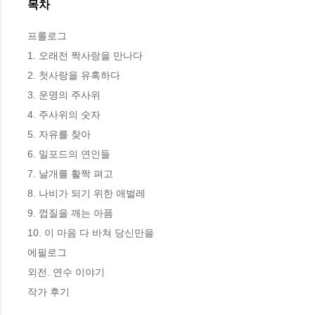
목차
프롤로그

1. 오래전 짝사랑을 만나다

2. 첫사랑을 유혹하다

3. 운명의 주사위

4. 주사위의 숫자

5. 자유를 찾아

6. 밀포드의 연인들

7. 날개를 활짝 펴고

8. 나비가 되기 위한 애벌레

9. 껍질을 깨는 아픔

10. 이 마음 다 바쳐 당신만을

에필로그

외전. 연수 이야기

작가 후기