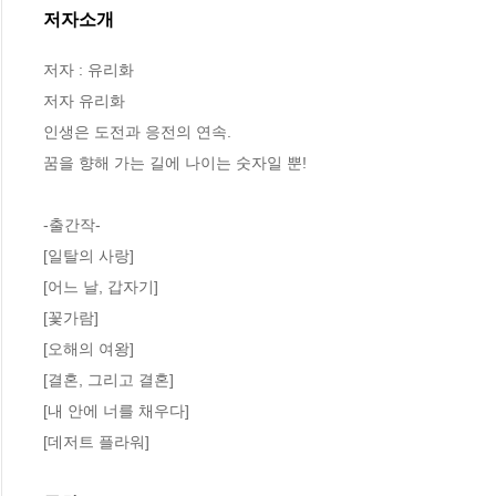
저자소개
저자 : 유리화

저자 유리화

인생은 도전과 응전의 연속.

꿈을 향해 가는 길에 나이는 숫자일 뿐!

-출간작-

[일탈의 사랑]

[어느 날, 갑자기]

[꽃가람]

[오해의 여왕]

[결혼, 그리고 결혼]

[내 안에 너를 채우다]

[데저트 플라워]