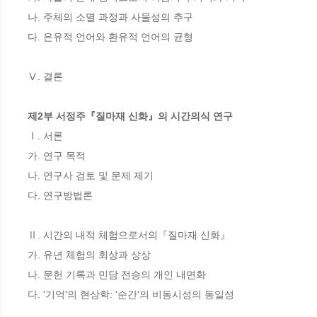
나. 주체의 소멸 과정과 사물성의 추구

다. 은유적 언어와 환유적 언어의 균형

Ⅴ. 결론

제2부 서정주『질마재 신화』의 시간의식 연구
Ⅰ. 서론

가. 연구 목적

나. 연구사 검토 및 문제 제기

다. 연구방법론

Ⅱ. 시간의 내적 체험으로서의『질마재 신화』

가. 유년 체험의 회상과 상상

나. 문헌 기록과 민담 전승의 개인 내면화

다. '기억'의 현상학: '순간'의 비동시성의 동일성
