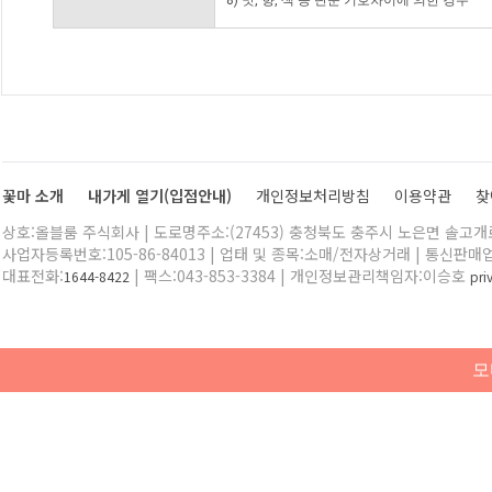
8) 맛, 향, 색 등 단순 기호차이에 의한 경우
꽃마 소개
내가게 열기(입점안내)
개인정보처리방침
이용약관
찾
상호:올블룸 주식회사 | 도로명주소:(27453) 충청북도 충주시 노은면 솔고개로 
사업자등록번호:105-86-84013 | 업태 및 종목:소매/전자상거래 | 통신판매
대표전화:
| 팩스:043-853-3384 | 개인정보관리책임자:이승호
1644-8422
pr
모