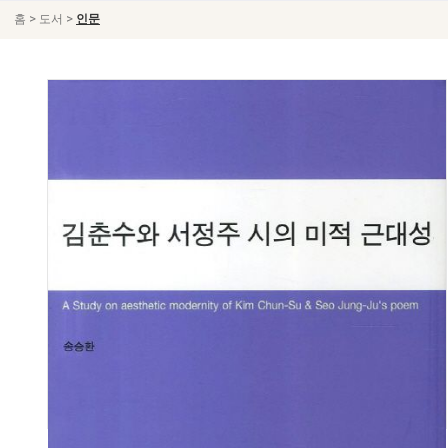
>
>
홈
도서
인문