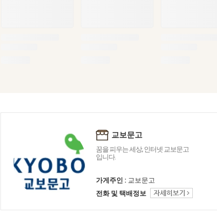
교보문고
꿈을 피우는 세상, 인터넷 교보문고
입니다.
가게주인 :
교보문고
전화 및 택배정보