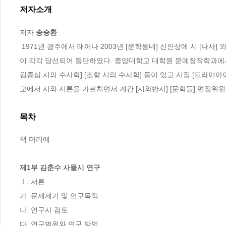
저자소개
저자 
송승환
 1971년 광주에서 태어나 2003년 [문학동네] 신인상에 시 [나사] 외 4편이, 2005년 [현대문학] 신인추천에 평론 [청동 방패를 바라보는 두가지 방식]
이 각각 당선되어 등단하였다. 중앙대학교 대학원 문예창작학과에서 
김종삼 시의 수사학] [조향 시의 수사학] 등이 있고 시집 [드라이아
교에서 시와 시론을 가르치면서 계간 [시와반시] [문학들] 편집위
목차
책 머리에

제1부 김춘수 사물시 연구
Ⅰ. 서론

가. 문제제기 및 연구목적

나. 연구사 검토

다. 연구범위와 연구 방법
