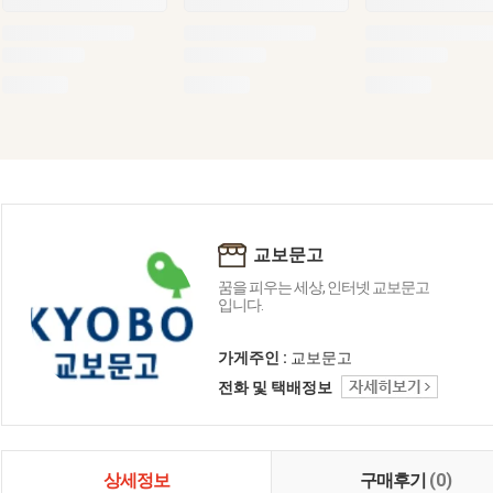
교보문고
꿈을 피우는 세상, 인터넷 교보문고
입니다.
가게주인 :
교보문고
전화 및 택배정보
상세정보
구매후기
(0)