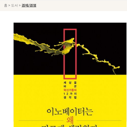
>
>
홈
도서
경제/경영