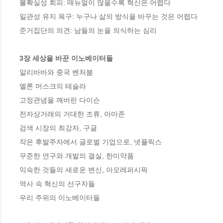
불확실성 회피: 매뉴얼이 많을수록 혁신은 어렵다

일관성 유지 욕구: 누구나 삶의 방식을 바꾸는 것은 어렵다

준거집단의 의견: 남들의 눈을 의식하는 심리

3장 세상을 바꾼 이노베이터들
알리바바와 중국 벤처붐

엘론 머스크의 테슬라

고정관념을 깨버린 다이슨

전자상거래의 거대한 조류, 아마존

검색 시장의 최강자, 구글

작은 후발주자에서 글로벌 기업으로, 넷플릭스

꾸준한 연구와 개발의 결실, 한미약품

익숙한 것들의 새로운 변신, 아모레퍼시픽

역사 속 혁신의 선구자들

우리 주위의 이노베이터들
