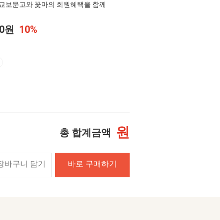
교보문고와 꽃마의 회원혜택을 함께
00원
10%
원
총 합계금액
장바구니 담기
바로 구매하기