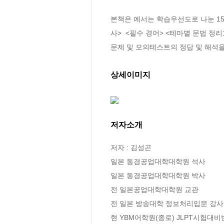
본책은 
에서는 학습우선도로 나눈 15
사>  <필수 경어> <테마별 문법 정리1
문제 및 모의테스트의 정답 및 해석을
상세이미지
저자소개
저자 : 김성곤

일본 동경공업대학대학원 석사

일본 동경공업대학대학원 박사

전 일본공업대학대학원 교관

전 일본 방송대학 정보처리입문 강사

현 YBM어학원(종로) JLPT시험대비반