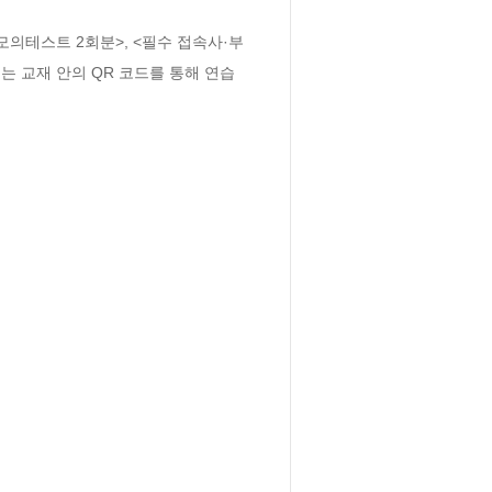
모의테스트 2회분>, <필수 접속사·부
 또는 교재 안의 QR 코드를 통해 연습