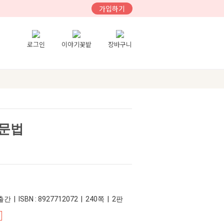
가입하기
로그인
이야기꽃밭
장바구니
 문법
간 | ISBN : 8927712072 | 240쪽 | 2판