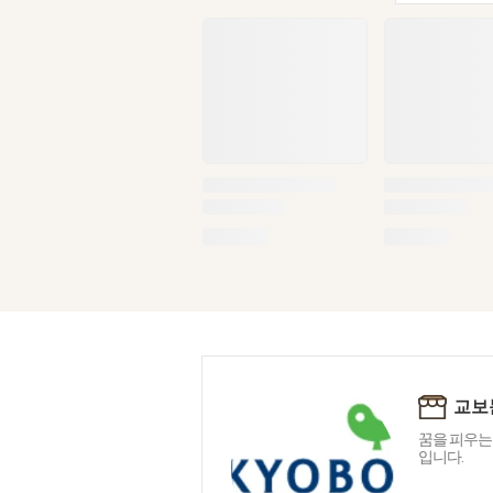
교보
꿈을 피우는
입니다.