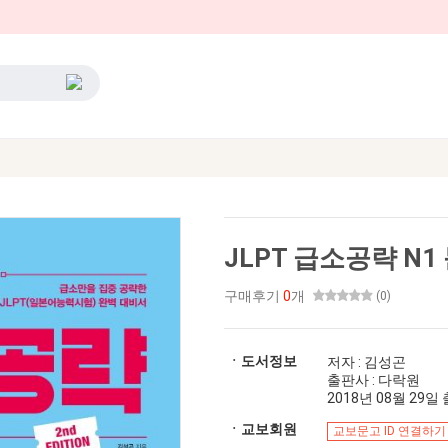
JLPT 급소공략 N1
구매후기
0
개
(0)
ㆍ도서정보
저자 : 김성곤
출판사 : 다락원
2018년 08월 29일 출
ㆍ교보회원
교보문고 ID 연결하기