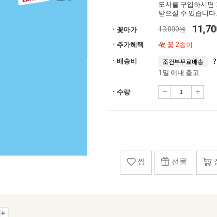
도서를 구입하시면 
받으실 수 있습니다.
11,7
13,000원
ㆍ꽃마가
ㆍ추가혜택
꽃 2송이
ㆍ배송비
조건부무료배송
1일 이내 출고
ㆍ수량
찜
선물
+