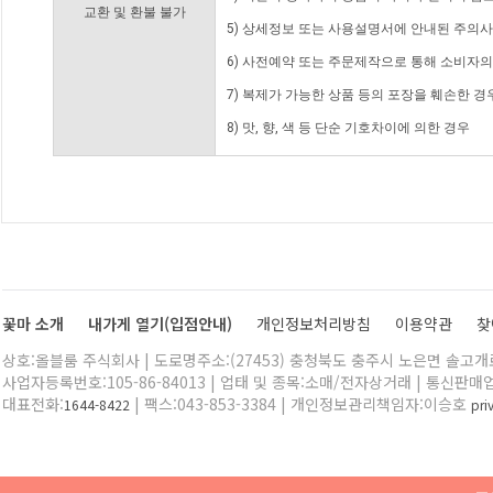
교환 및 환불 불가
5) 상세정보 또는 사용설명서에 안내된 주의사
6) 사전예약 또는 주문제작으로 통해 소비자
7) 복제가 가능한 상품 등의 포장을 훼손한 경
8) 맛, 향, 색 등 단순 기호차이에 의한 경우
꽃마 소개
내가게 열기(입점안내)
개인정보처리방침
이용약관
찾
상호:올블룸 주식회사 | 도로명주소:(27453) 충청북도 충주시 노은면 솔고개로 
사업자등록번호:105-86-84013 | 업태 및 종목:소매/전자상거래 | 통신판매
대표전화:
| 팩스:043-853-3384 | 개인정보관리책임자:이승호
1644-8422
pr