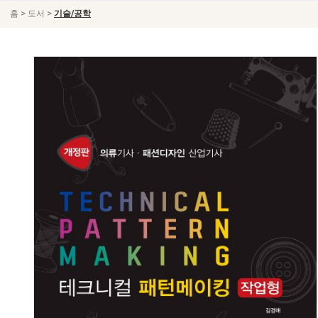
>
>
홈
도서
기술/공학