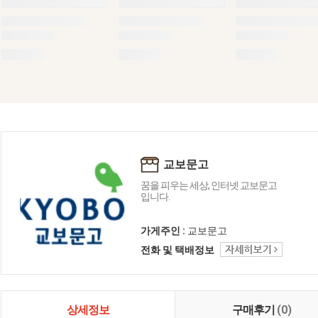
교보문고
꿈을 피우는 세상, 인터넷 교보문고
입니다.
가게주인 :
교보문고
전화 및 택배정보
상세정보
구매후기
(0)