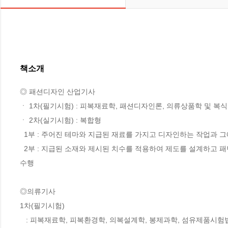
책소개
◎ 패션디자인 산업기사

ㆍ 1차(필기시험) : 피복재료학, 패션디자인론, 의류상품학 및 복
ㆍ 2차(실기시험) : 복합형

  1부 : 주어진 테마와 지급된 재료를 가지고 디자인하는 작업과 그에 적합한 도식화를 작성하는 과제 수행

  2부 : 지급된 소재와 제시된 치수를 적용하여 제도를 설계하고 패턴을 제작하여 재단한 후 가봉제작 또는 재봉틀을 이용해 의복을 제작하는 과제 
수행

◎의류기사

1차(필기시험) 

   : 피복재료학, 피복환경학, 의복설계학, 봉제과학, 섬유제품시험법 및 품질관리
