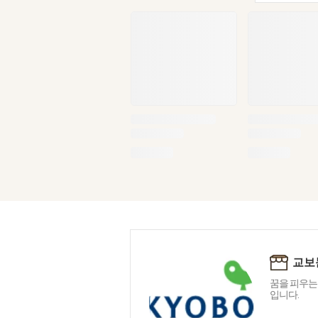
교보
꿈을 피우는
입니다.