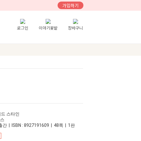
가입하기
로그인
이야기꽃밭
장바구니
비드 스타인
북스
간 | ISBN : 8927191609 | 48쪽 | 1판