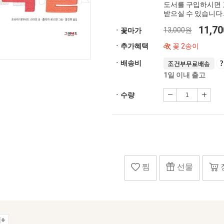
도서를 구입하시면 
받으실 수 있습니다.
11,7
13,000원
ㆍ꽃마가
ㆍ추가혜택
꽃 2송이
ㆍ배송비
조건부무료배송
1일 이내 출고
ㆍ수량
찜
선물
+