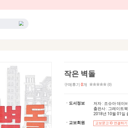
작은 벽돌
구매후기
0
개
(0)
ㆍ도서정보
저자 : 조슈아 데이
출판사 : 그레이트
2018년 10월 01일 출
ㆍ교보회원
교보문고 ID 연결하기