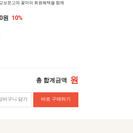
교보문고와 꽃마의 회원혜택을 함께
00원
10%
원
총 합계금액
장바구니 담기
바로 구매하기