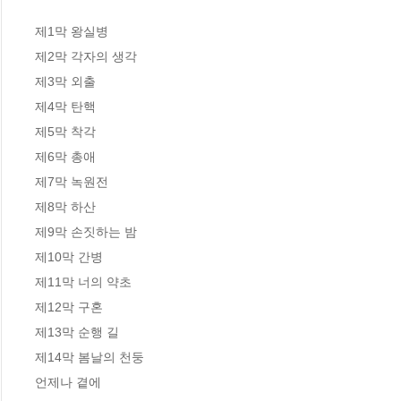
제1막 왕실병

제2막 각자의 생각

제3막 외출

제4막 탄핵

제5막 착각

제6막 총애

제7막 녹원전

제8막 하산

제9막 손짓하는 밤

제10막 간병

제11막 너의 약초

제12막 구혼

제13막 순행 길

제14막 봄날의 천둥

언제나 곁에