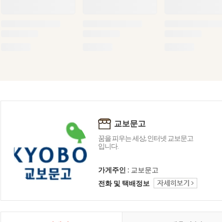
교보문고
꿈을 피우는 세상, 인터넷 교보문고
입니다.
가게주인 :
교보문고
전화 및 택배정보