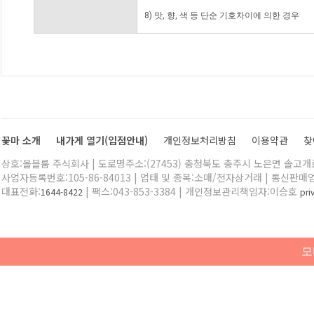
8) 맛, 향, 색 등 단순 기호차이에 의한 경우
꽃마 소개
내가게 열기(입점안내)
개인정보처리방침
이용약관
찾
상호:올블룸 주식회사 | 도로명주소:(27453) 충청북도 충주시 노은면 솔고개로 
사업자등록번호:105-86-84013 | 업태 및 종목:소매/전자상거래 | 통신판매
대표전화:
| 팩스:043-853-3384 | 개인정보관리책임자:이승호
1644-8422
pr
모