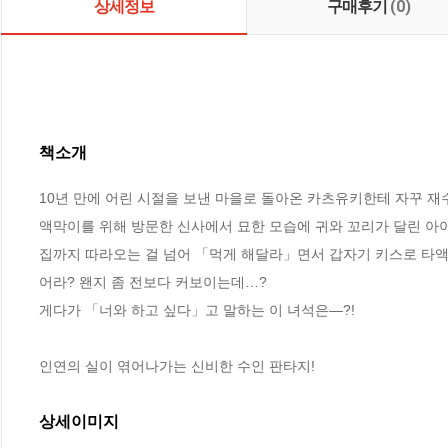
상세정보
구매후기
(0)
책소개
10년 만에 어린 시절을 보낸 마을로 돌아온 카츠유키한테 자꾸 재수
액막이를 위해 방문한 신사에서 묘한 모습에 귀와 꼬리가 달린 아이
집까지 따라오는 걸 넘어 「먹게 해달라」면서 갑자기 키스로 타액
어라? 왠지 좀 전보다 커보이는데…?

게다가 「너와 하고 싶다」고 말하는 이 녀석은―?!

인연의 실이 엮어나가는 신비한 수인 판타지!
상세이미지