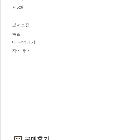
제5화 

보너스편

독점

내 구역에서

작가 후기
구매후기