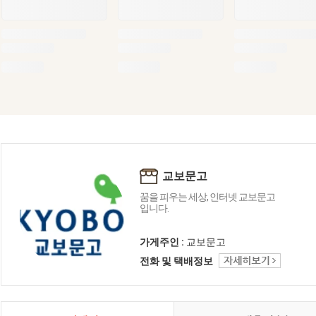
교보문고
꿈을 피우는 세상, 인터넷 교보문고
입니다.
가게주인 :
교보문고
전화 및 택배정보