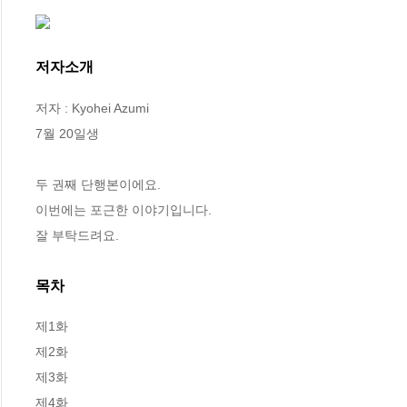
저자소개
저자 : Kyohei Azumi

7월 20일생

두 권째 단행본이에요.

이번에는 포근한 이야기입니다.

잘 부탁드려요.
목차
제1화 

제2화 

제3화 

제4화 
