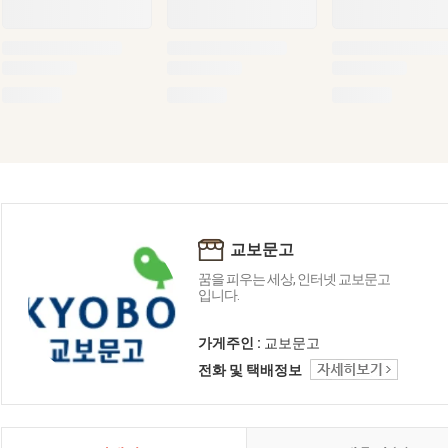
교보문고
꿈을 피우는 세상, 인터넷 교보문고
입니다.
가게주인 :
교보문고
전화 및 택배정보