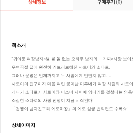
상세정보
구매후기
(0)
책소개
"귀여운 여장남자×별 볼 일 없는 오타쿠 남자의 「가짜×사랑 보이프
우여곡절 끝에 완전히 러브러브해진 사토이와 소타로.

그러나 운명은 언제까지고 두 사람에게 만만치 않고….

사토이의 친구이자 마음 여린 꽃미남 미후네가 여장 차림의 사토이
게다가 소타로가 사토이와 미소녀 사이에 양다리를 걸쳤다는 의혹이
소심한 소타로의 사랑 전쟁이 지금 시작된다!

「겁쟁이 남자친구와 에로마왕」의 에로 심쿵 번외편도 수록☆"
상세이미지