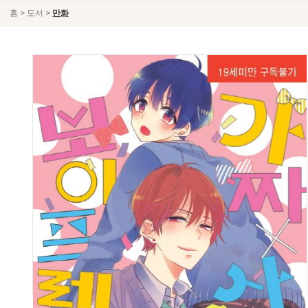
>
>
홈
도서
만화