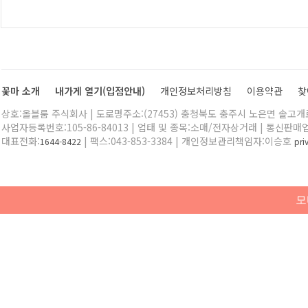
꽃마 소개
내가게 열기(입점안내)
개인정보처리방침
이용약관
찾
상호:올블룸 주식회사 | 도로명주소:(27453) 충청북도 충주시 노은면 솔고개로 
사업자등록번호:105-86-84013 | 업태 및 종목:소매/전자상거래 | 통신판매
대표전화:
| 팩스:043-853-3384 | 개인정보관리책임자:이승호
1644-8422
pr
모