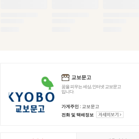
교보문고
꿈을 피우는 세상, 인터넷 교보문고
입니다.
가게주인 :
교보문고
전화 및 택배정보