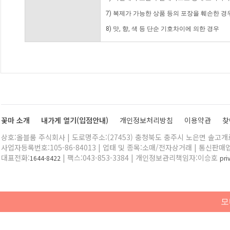
7) 복제가 가능한 상품 등의 포장을 훼손한 경
8) 맛, 향, 색 등 단순 기호차이에 의한 경우
꽃마 소개
내가게 열기(입점안내)
개인정보처리방침
이용약관
찾
상호:올블룸 주식회사 | 도로명주소:(27453) 충청북도 충주시 노은면 솔고개로 
사업자등록번호:105-86-84013 | 업태 및 종목:소매/전자상거래 | 통신판매
대표전화:
| 팩스:043-853-3384 | 개인정보관리책임자:이승호
1644-8422
pr
모