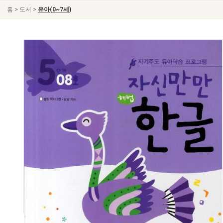
>
>
홈
도서
유아(0~7세)