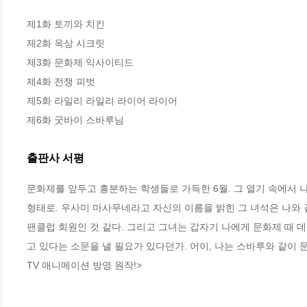
제1화 토끼와 치킨

제2화 옥상 시크릿

제3화 문화제 익사이티드

제4화 전쟁 피벗

제5화 라일리 라일리 라이어 라이어

제6화 굿바이 스바루님
출판사 서평
문화제를 앞두고 흥분하는 학생들로 가득한 6월. 그 열기 속에서 
형태로. 우사미 마사무네라고 자신의 이름을 밝힌 그 녀석은 나와 
팬클럽 회원인 것 같다. 그리고 그녀는 갑자기 나에게 문화제 때 
고 있다는 소문을 낼 필요가 있다던가. 어이, 나는 스바루와 같이 
TV 애니메이션 방영 원작!>