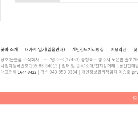
꽃마 소개
내가게 열기(입점안내)
개인정보처리방침
이용약관
찾
상호:올블룸 주식회사 | 도로명주소:(27453) 충청북도 충주시 노은면 솔고개로 
사업자등록번호:105-86-84013 | 업태 및 종목:소매/전자상거래 | 통신판매
대표전화:
| 팩스:043-853-3384 | 개인정보관리책임자:이승호
1644-8422
pr
모