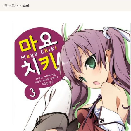
>
>
홈
도서
소설