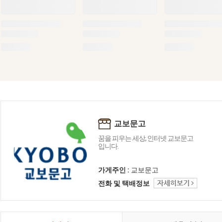
교보문고
꿈을 피우는 세상, 인터넷 교보문고
입니다.
가게주인 :
교보문고
전화 및 택배정보