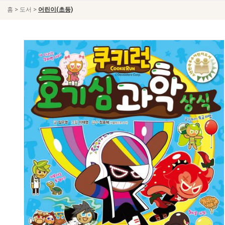
>
>
홈
도서
어린이(초등)