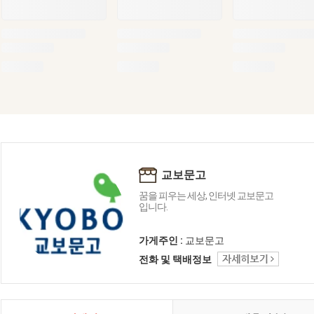
교보문고
꿈을 피우는 세상, 인터넷 교보문고
입니다.
가게주인 :
교보문고
전화 및 택배정보