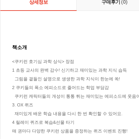
상세정보
구매후기
(0)
책소개
<쿠키런 호기심 과학 상식> 장점

1 초등 교사의 완벽 감수! 신기하고 재미있는 과학 지식 습득

  그림을 곁들인 설명으로 생생한 과학 지식이 한눈에 쏙! 

2 쿠키들의 폭소 에피소드로 줄어드는 학업 부담감

  쿠키런 캐릭터들의 개성이 통통 튀는 재미있는 에피소드에 웃음이 빵빵!

3. OX 퀴즈

  재미있게 배운 학습 내용을 다시 한 번 확인할 수 있어요.

4 릴레이 퀴즈로 복습&선물 타기

매 권마다 다양한 쿠키런 상품을 증정하는 퀴즈 이벤트 진행!