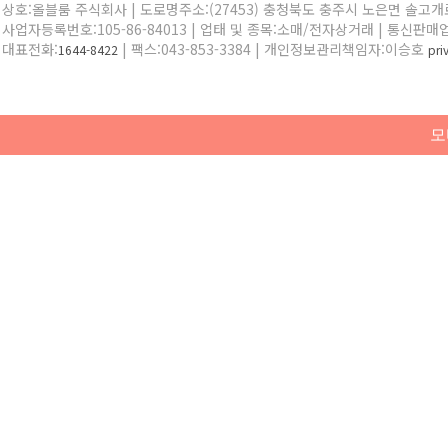
상호:올블룸 주식회사 | 도로명주소:(27453) 충청북도 충주시 노은면 솔고개로 
사업자등록번호:105-86-84013 | 업태 및 종목:소매/전자상거래 | 통신판매
대표전화:
| 팩스:043-853-3384 | 개인정보관리책임자:이승호
1644-8422
pr
모