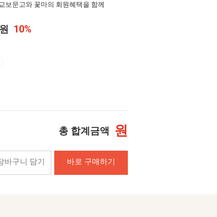
교보문고와 꽃마의 회원혜택을 함께
0원
10%
원
총 합계금액
장바구니 담기
바로 구매하기