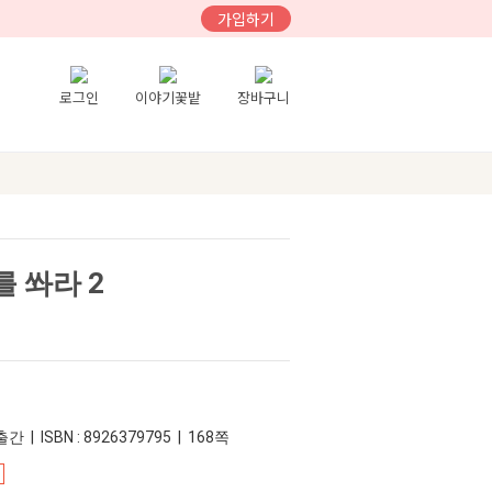
가입하기
로그인
이야기꽃밭
장바구니
 쏴라 2
간 | ISBN : 8926379795 | 168쪽