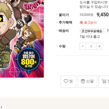
도서를 구입하시면 
받으실 수 있습니다.
9,45
10,500원
ㆍ꽃마가
ㆍ추가혜택
꽃 2송이
ㆍ배송비
조건부무료배송
1일 이내 출고
ㆍ수량
찜
선물
+