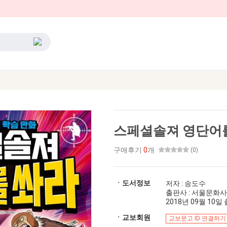
스페셜솔져 영단어를
구매후기
0
개
(0)
ㆍ도서정보
저자 : 송도수
출판사 : 서울문화사
2018년 09월 10일 출
ㆍ교보회원
교보문고 ID 연결하기