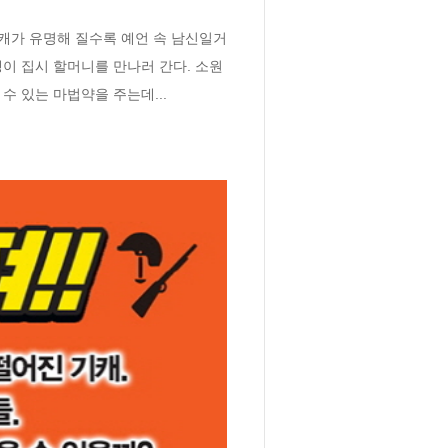
기캐가 유명해 질수록 예언 속 남신일거
쟁이 집시 할머니를 만나러 간다. 소원
수 있는 마법약을 주는데...