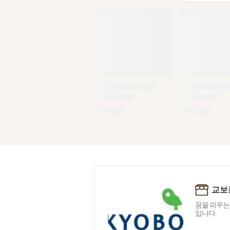
교보
꿈을 피우는
입니다.