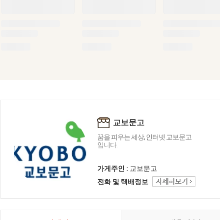
교보문고
꿈을 피우는 세상, 인터넷 교보문고
입니다.
가게주인 :
교보문고
전화 및 택배정보