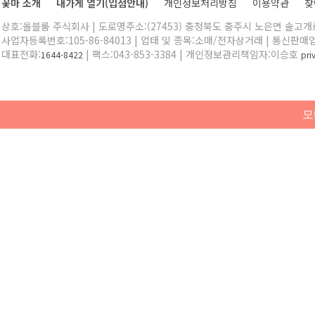
꽃마 소개
내가게 열기(입점안내)
개인정보처리방침
이용약관
찾
상호:올블룸 주식회사 | 도로명주소:(27453) 충청북도 충주시 노은면 솔고개로 
사업자등록번호:105-86-84013 | 업태 및 종목:소매/전자상거래 | 통신판매
대표전화:
| 팩스:043-853-3384 | 개인정보관리책임자:이승호
1644-8422
pr
모