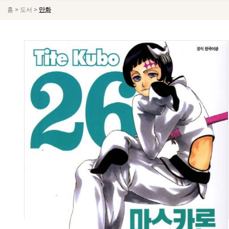
>
>
홈
도서
만화