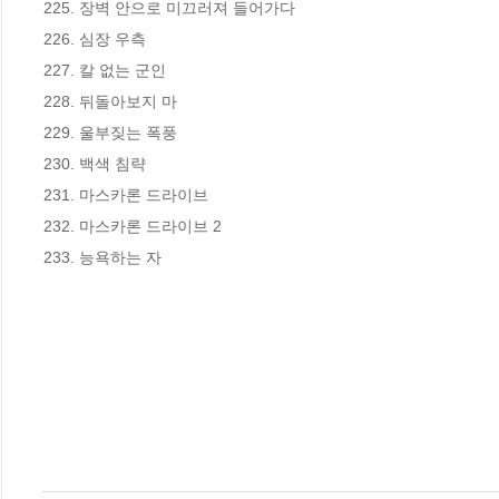
225. 장벽 안으로 미끄러져 들어가다

226. 심장 우측

227. 칼 없는 군인

228. 뒤돌아보지 마

229. 울부짖는 폭풍

230. 백색 침략

231. 마스카론 드라이브

232. 마스카론 드라이브 2

233. 능욕하는 자