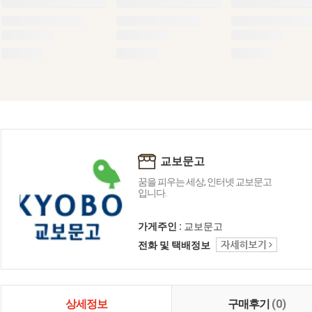
교보문고
꿈을 피우는 세상, 인터넷 교보문고
입니다.
가게주인 :
교보문고
전화 및 택배정보
상세정보
구매후기
(0)