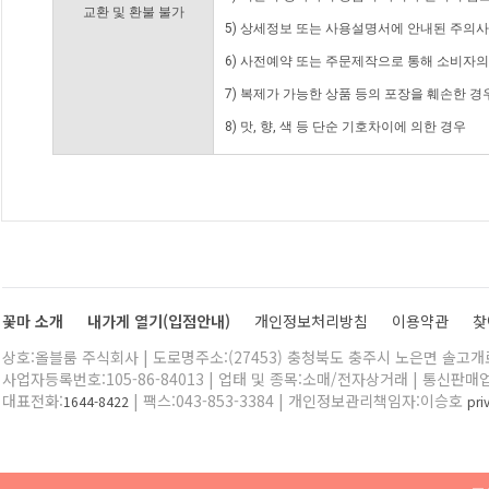
교환 및 환불 불가
5) 상세정보 또는 사용설명서에 안내된 주의사
6) 사전예약 또는 주문제작으로 통해 소비자
7) 복제가 가능한 상품 등의 포장을 훼손한 경
8) 맛, 향, 색 등 단순 기호차이에 의한 경우
꽃마 소개
내가게 열기(입점안내)
개인정보처리방침
이용약관
찾
상호:올블룸 주식회사 | 도로명주소:(27453) 충청북도 충주시 노은면 솔고개로 
사업자등록번호:105-86-84013 | 업태 및 종목:소매/전자상거래 | 통신판매
대표전화:
| 팩스:043-853-3384 | 개인정보관리책임자:이승호
1644-8422
pr